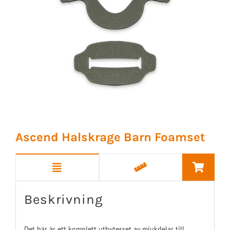
Ascend Halskrage Barn Foamset
Beskrivning
Det här är ett komplett utbytesset av mjukdelar till