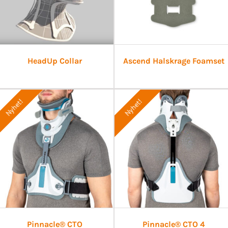
HeadUp Collar
Ascend Halskrage Foamset
Nyhet!
Nyhet!
Pinnacle® CTO
Pinnacle® CTO 4