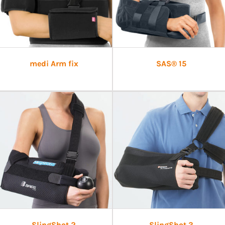
medi Arm fix
SAS® 15
SlingShot 2
SlingShot 3