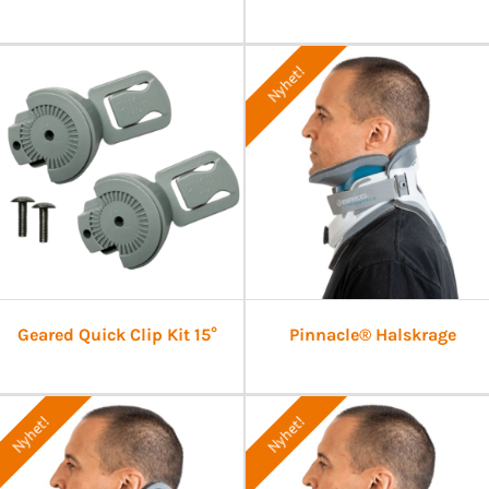
Nyhet!
Geared Quick Clip Kit 15°
Pinnacle® Halskrage
Nyhet!
Nyhet!