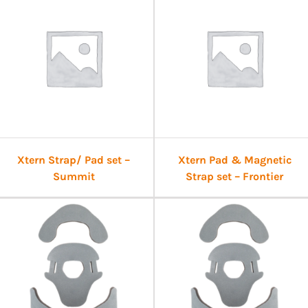
Xtern Strap/ Pad set –
Xtern Pad & Magnetic
Summit
Strap set – Frontier