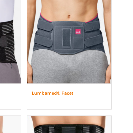
Pelott
Skoinlägg
Lumbamed® Facet