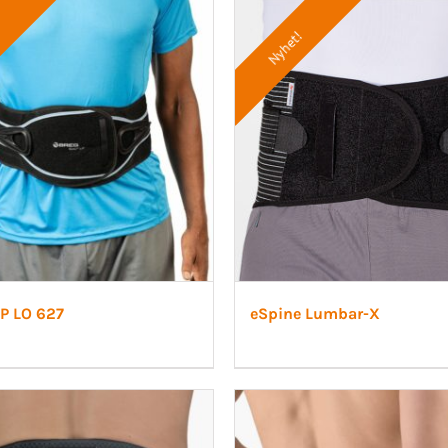
Turbomed
 Ligament
Sport/Rehab
Handled
Nyhet!
a Ligament
Post-op/Trauma
aortos
Neuro/Rehab
nartros
op/Trauma
/Rehab
LP LO 627
eSpine Lumbar-X