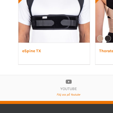
eSpine TX
Thorat
YOUTUBE
Följ oss på Youtube