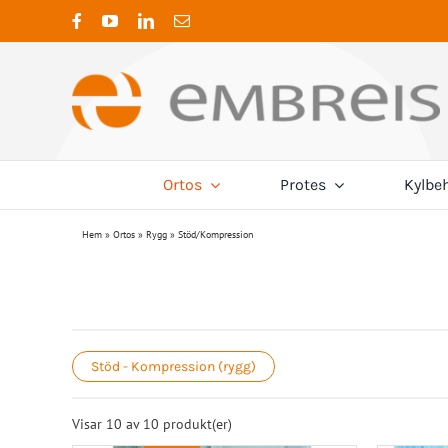
Fortsätt
till
innehållet
Ortos
Protes
Kylbe
K
Hem
»
Ortos
»
Rygg
»
Stöd/Kompression
Termoplaster
Ambroise
Adaptrar
Nacke
Cervical ortos
4-Hålsadaptrar
Neuro
Coyote Prosthetic
Trikåslang
CTO ortos
Dubbeladaptrar
Post-
Embreis
Traktion
Förskjutningsadaptrar
Hylsadaptrar
Stöd - Kompression (rygg)
Mitchell Ponseti®
Öv
Pyramidadaptrar
Rygg
Sporlastic
Visar 10 av
10 produkt(er)
Rotationsadaptrar
Stöd/Kompression
Stöd/