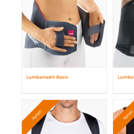
Lumbamed® Basic
Lumbos
Nyhet!
Nyhet