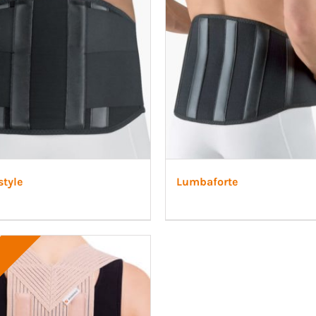
tyle
Lumbaforte
!