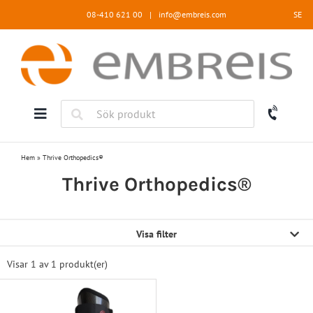
Fortsätt
08-410 621 00
|
info@embreis.com
SE
till
innehållet
Hem
»
Thrive Orthopedics®
Thrive Orthopedics®
Visa filter
Visar 1 av
1 produkt(er)