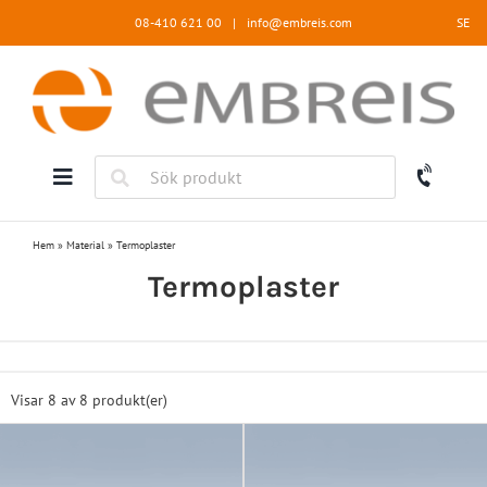
Fortsätt
08-410 621 00
|
info@embreis.com
SE
till
innehållet
Hem
»
Material
»
Termoplaster
Termoplaster
Visar 8 av
8 produkt(er)