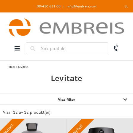
Fortsätt
08-410 621 00
|
info@embreis.com
SE
till
innehållet
Hem
»
Levitate
Levitate
Visa filter
Visar 12 av
12 produkt(er)
Nyhet!
Nyhet!