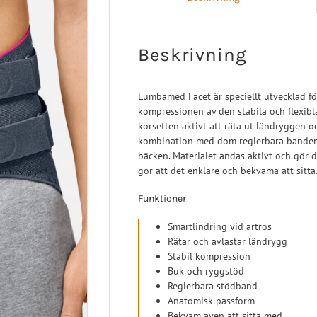
Turbomed
 Ligament
Sport/Rehab
Handled
a Ligament
Post-op/Trauma
Beskrivning
aortos
Neuro/Rehab
nartros
Lumbamed Facet är speciellt utvecklad fö
op/Trauma
kompressionen av den stabila och flexib
/Rehab
korsetten aktivt att räta ut ländryggen 
kombination med dom reglerbara banden 
bäcken. Materialet andas aktivt och gör d
gör att det enklare och bekväma att sitta
Funktioner
Smärtlindring vid artros
Rätar och avlastar ländrygg
Stabil kompression
Buk och ryggstöd
Reglerbara stödband
Anatomisk passform
Bekväm även att sitta med