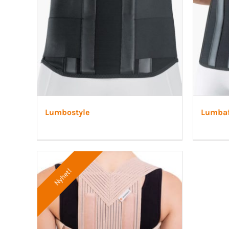
Lumbostyle
Lumbaf
Nyhet!