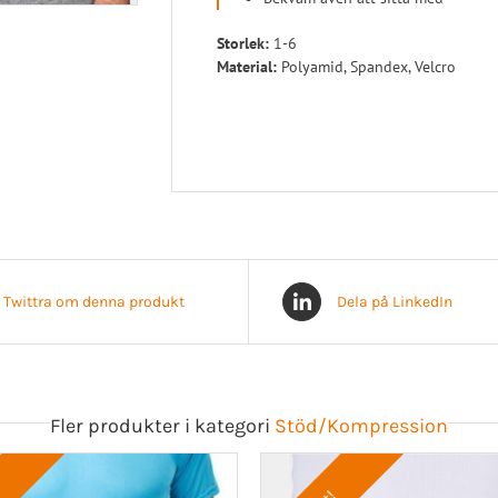
Storlek:
1-6
Material:
Polyamid, Spandex, Velcro
Twittra om denna produkt
Dela på LinkedIn
Fler produkter i kategori
Stöd/Kompression