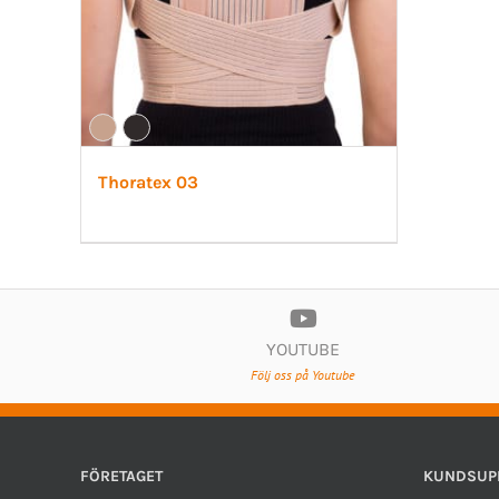
Thoratex 03
YOUTUBE
Följ oss på Youtube
FÖRETAGET
KUNDSUP