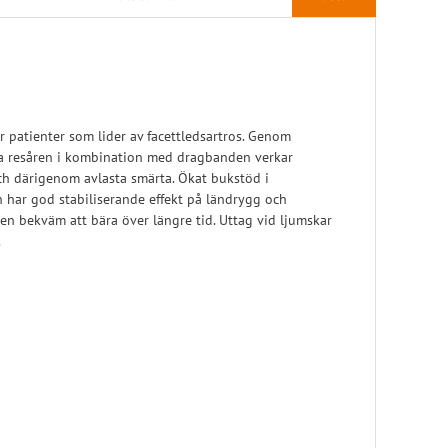
Pelott
Skoinlägg
r patienter som lider av facettledsartros. Genom
la resåren i kombination med dragbanden verkar
och därigenom avlasta smärta. Ökat bukstöd i
har god stabiliserande effekt på ländrygg och
en bekväm att bära över längre tid. Uttag vid ljumskar
.