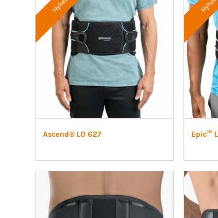
Nyhet
Nyhet
Ascend® LO 627
Epic™ 