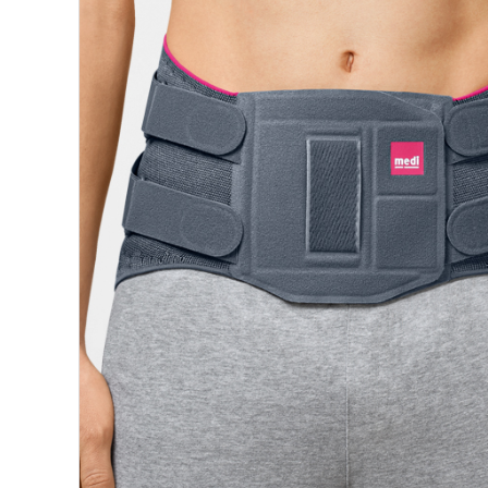
Rör med adaptrar
SI-led
Mjuka
Röradaptrar
LSO
Rigid
Torsionadaptrar
TLSO
Patell
Osteoporos
OA Go
Skolios
Post-
Höft
Neuro