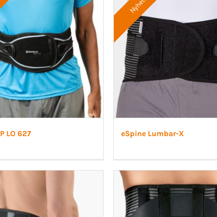
Nyhet!
LP LO 627
eSpine Lumbar-X