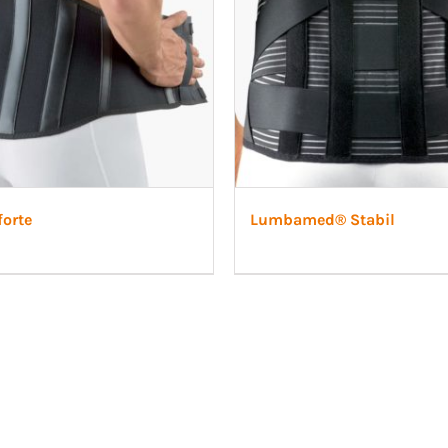
orte
Lumbamed® Stabil