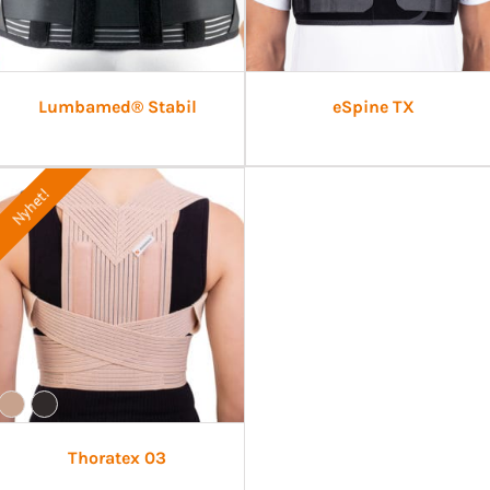
Lumbamed® Stabil
eSpine TX
Nyhet!
Thoratex 03