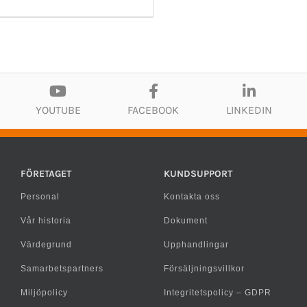
YOUTUBE
FACEBOOK
LINKEDIN
FÖRETAGET
KUNDSUPPORT
Personal
Kontakta oss
Vår historia
Dokument
Värdegrund
Upphandlingar
Samarbetspartners
Försäljningsvillkor
Miljöpolicy
Integritetspolicy – GDPR