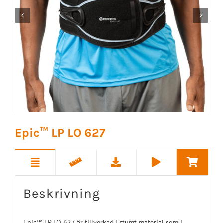


Epic™ LP LO 627
Beskrivning
Epic™ LP LO 627 är tillverkad i stumt material som i