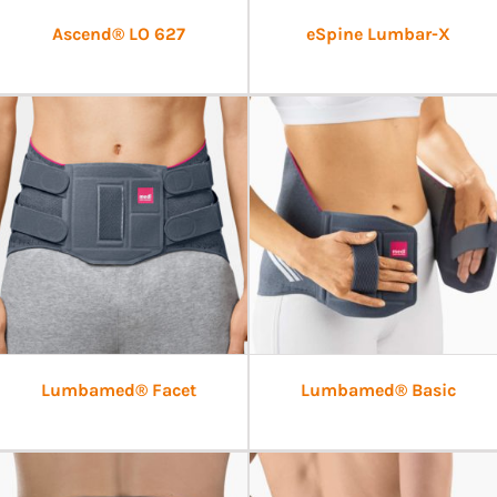
Ascend® LO 627
eSpine Lumbar-X
Lumbamed® Facet
Lumbamed® Basic