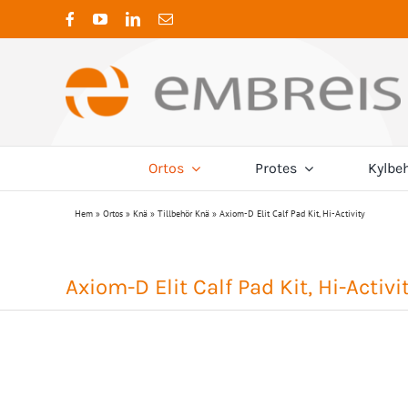
Fortsätt
till
innehållet
Ortos
Protes
Kylbe
K
Hem
»
Ortos
»
Knä
»
Tillbehör Knä
»
Axiom-D Elit Calf Pad Kit, Hi-Activity
Termoplaster
Ambroise
Adaptrar
Nacke
Cervical ortos
4-Hålsadaptrar
Neuro
Coyote Prosthetic
Trikåslang
CTO ortos
Dubbeladaptrar
Post-
Axiom-D Elit Calf Pad Kit, Hi-Activi
Embreis
Traktion
Förskjutningsadaptrar
Hylsadaptrar
Mitchell Ponseti®
Öv
Pyramidadaptrar
Rygg
Sporlastic
Rotationsadaptrar
Stöd/Kompression
Stöd/