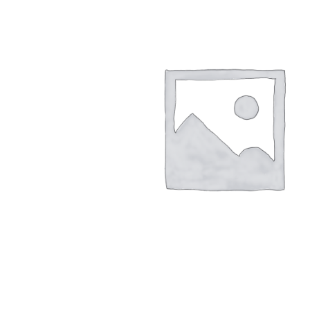
Rör med adaptrar
SI-led
Mjuka
Röradaptrar
LSO
Rigid
Torsionadaptrar
TLSO
Patell
Osteoporos
OA Go
Skolios
Post-
Höft
Neuro