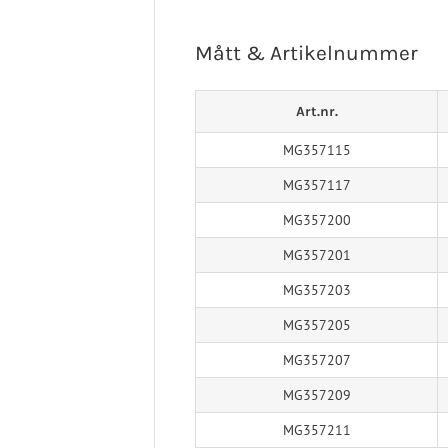
Turbomed
 Ligament
Sport/Rehab
Handled
Mått & Artikelnummer
a Ligament
Post-op/Trauma
aortos
Neuro/Rehab
nartros
Art.nr.
op/Trauma
MG357115
/Rehab
MG357117
MG357200
MG357201
MG357203
MG357205
MG357207
MG357209
MG357211