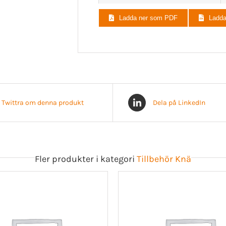
MG357213
Ladda ner som PDF
Ladd
MG357215
MG357217
MG357100
MG357101
MG357103
Twittra om denna produkt
Dela på LinkedIn
MG357105
MG357107
MG357109
Fler produkter i kategori
Tillbehör Knä
MG357111
MG357113