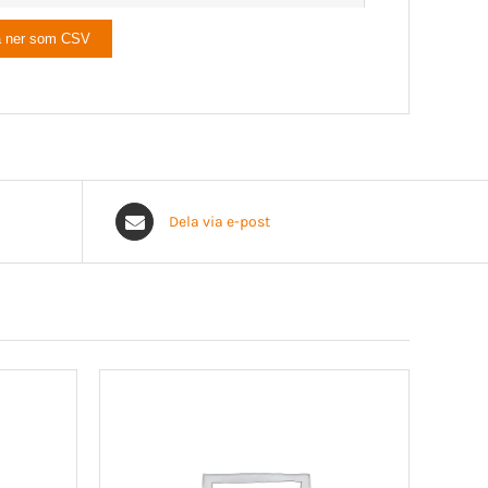
Höger 3X-Large
a ner som CSV
Höger 4X-Large
Höger 5X-Large
Vänster XX-Small
Vänster X-Small
Vänster Small
Dela via e-post
Vänster Medium
Vänster Large
Vänster X-Large
Vänster XX-Large
Vänster 3X-Large