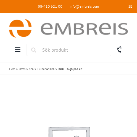
Fortsätt
08-410 621 00
|
info@embreis.com
SE
till
innehållet
Hem
»
Ortos
»
Knä
»
Tillbehör Knä
»
DUO Thigh pad kit