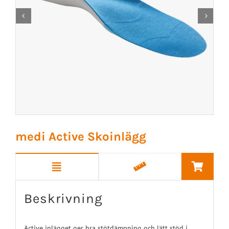


medi Active Skoinlägg
Beskrivning
Active inlägget ger bra stötdämpning och lätt stöd i