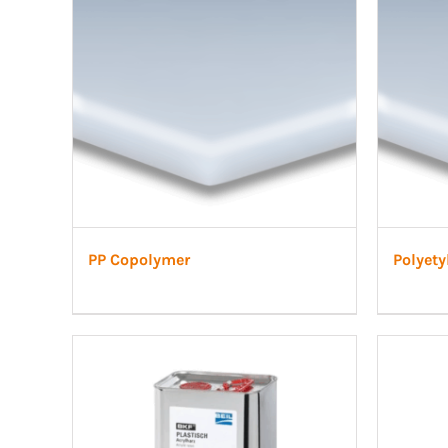
PP Copolymer
Polyety