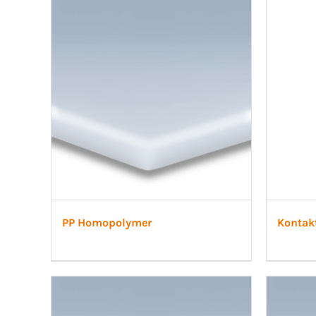
PP Homopolymer
Kontak