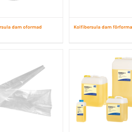
ersula dam oformad
Kolfibersula dam förform