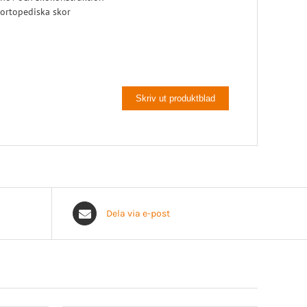
i ortopediska skor
Skriv ut produktblad
Dela via e-post