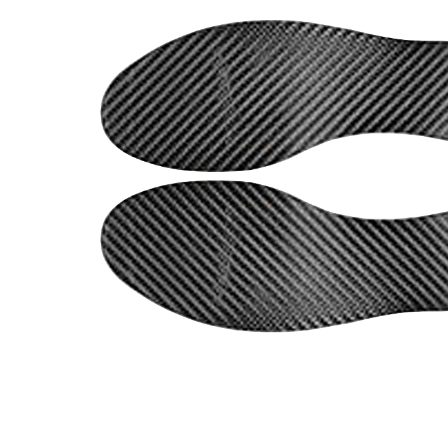
Rör med adaptrar
SI-led
Mjuka
Röradaptrar
LSO
Rigid
Torsionadaptrar
TLSO
Patell
Osteoporos
OA Go
Skolios
Post-
Höft
Neuro