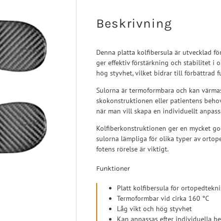
Turbomed
 Ligament
Sport/Rehab
Handled
Beskrivning
a Ligament
Post-op/Trauma
aortos
Neuro/Rehab
Denna platta kolfibersula är utvecklad f
nartros
ger effektiv förstärkning och stabilitet i
op/Trauma
hög styvhet, vilket bidrar till förbättrad
/Rehab
Sulorna är termoformbara och kan värmas u
skokonstruktionen eller patientens behov
när man vill skapa en individuellt anpas
Kolfiberkonstruktionen ger en mycket god 
sulorna lämpliga för olika typer av ortop
fotens rörelse är viktigt.
Funktioner
Platt kolfibersula för ortopedtekni
Termoformbar vid cirka 160 °C
Låg vikt och hög styvhet
Kan anpassas efter individuella b