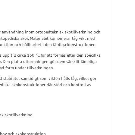
Pelott
Skoinlägg
ör användning inom ortopedteknisk skotillverkning och
 ortopediska skor. Materialet kombinerar låg vikt med
 funktion och hållbarhet i den färdiga konstruktionen.
pp till cirka 160 °C för att formas efter den specifika
. Den platta utformningen gör dem särskilt lämpliga
sad form under tillverkningen.
stabilitet samtidigt som vikten hålls låg, vilket gör
ediska skokonstruktioner där stöd och kontroll av
sk skotillverkning
ehov och skokonstruktion