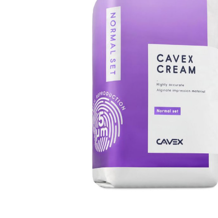
Rör med adaptrar
SI-led
Mjuka
Röradaptrar
LSO
Rigid
Torsionadaptrar
TLSO
Patell
Osteoporos
OA Go
Skolios
Post-
Höft
Neuro