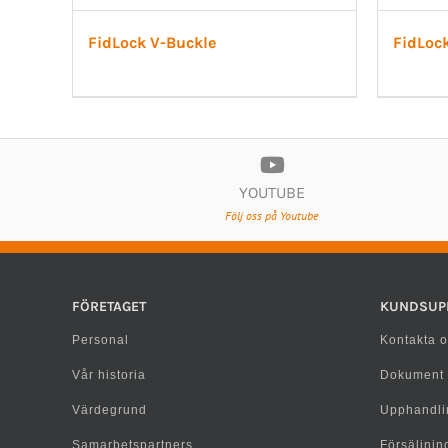
FidLock V-Buckle
FidLoc
YOUTUBE
Följ oss på Youtube
FÖRETAGET
KUNDSUP
Personal
Kontakta o
Vår historia
Dokument
Värdegrund
Upphandli
Samarbetspartners
Försäljning