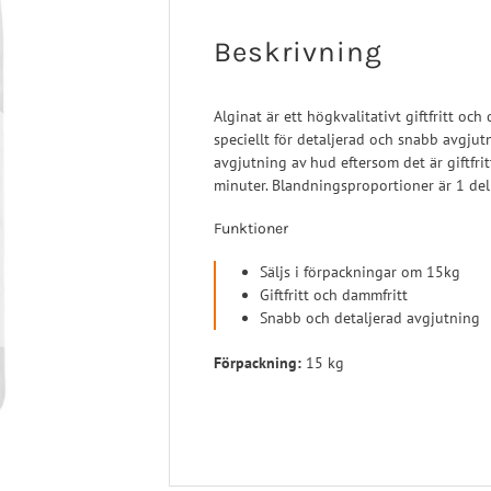
Turbomed
 Ligament
Sport/Rehab
Handled
Beskrivning
a Ligament
Post-op/Trauma
aortos
Neuro/Rehab
Alginat är ett högkvalitativt giftfritt o
nartros
speciellt för detaljerad och snabb avgjutn
op/Trauma
avgjutning av hud eftersom det är giftfri
minuter. Blandningsproportioner är 1 del
/Rehab
Funktioner
Säljs i förpackningar om 15kg
Giftfritt och dammfritt
Snabb och detaljerad avgjutning
Förpackning:
15 kg