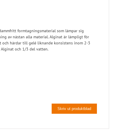
Pelott
Skoinlägg
ch dammfritt formtagningsmaterial som lämpar sig
ing av nästan alla material. Alginat är lämpligt för
tt och härdar till gelé liknande konsistens inom 2-3
 Alginat och 1/3 del vatten.
Skriv ut produktblad