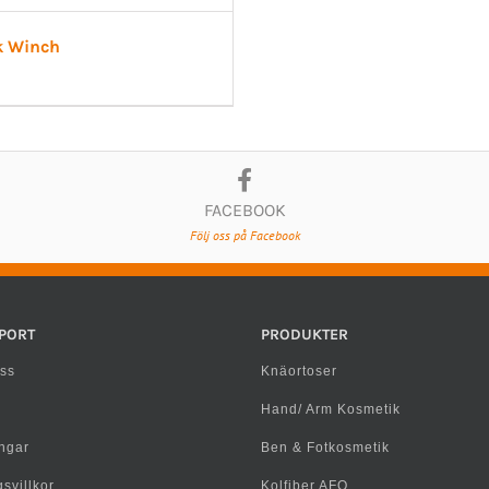
k Winch
FACEBOOK
Följ oss på Facebook
PORT
PRODUKTER
ss
Knäortoser
Hand/ Arm Kosmetik
ngar
Ben & Fotkosmetik
svillkor
Kolfiber AFO