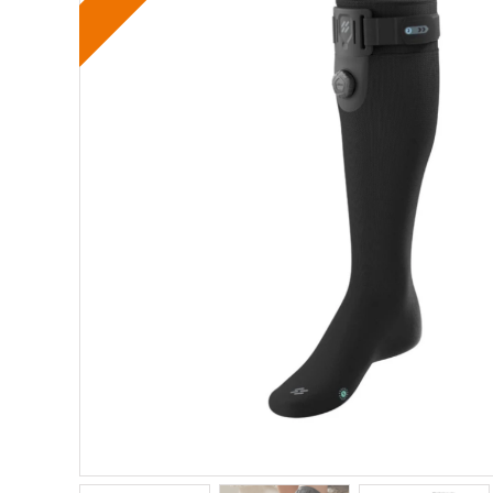
Rör med adaptrar
SI-led
Mjuka
Röradaptrar
LSO
Rigid
Torsionadaptrar
TLSO
Patell
Osteoporos
OA Go
Skolios
Post-
Höft
Neuro