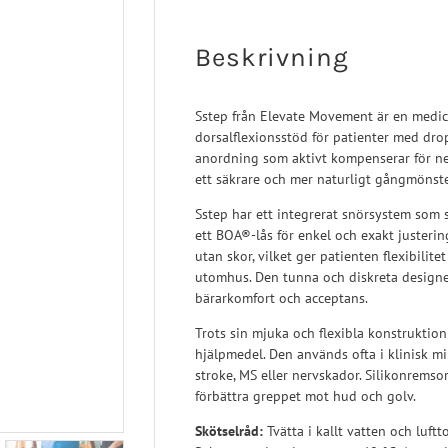
Turbomed
 Ligament
Sport/Rehab
Handled
a Ligament
Post-op/Trauma
Beskrivning
aortos
Neuro/Rehab
nartros
Sstep från Elevate Movement är en medici
dorsalflexionsstöd för patienter med dro
op/Trauma
anordning som aktivt kompenserar för neds
/Rehab
ett säkrare och mer naturligt gångmönste
Sstep har ett integrerat snörsystem som s
ett BOA®-lås för enkel och exakt justeri
utan skor, vilket ger patienten flexibilitet
utomhus. Den tunna och diskreta designen 
bärarkomfort och acceptans.
Trots sin mjuka och flexibla konstruktion
hjälpmedel. Den används ofta i klinisk mil
stroke, MS eller nervskador. Silikonremso
förbättra greppet mot hud och golv.
Skötselråd:
Tvätta i kallt vatten och luft