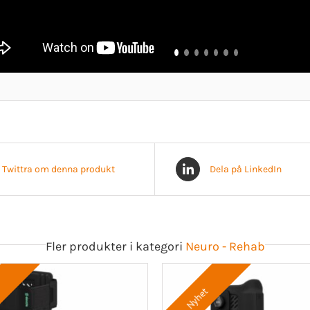
Twittra om denna produkt
Dela på LinkedIn
Fler produkter i kategori
Neuro - Rehab
Nyhet