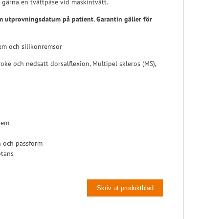
ärna en tvättpåse vid maskintvätt.
.m utprovningsdatum på patient. Garantin gäller för
em och silikonremsor
ke och nedsatt dorsalflexion, Multipel skleros (MS),
stem
on och passform
ptans
Skriv ut produktblad