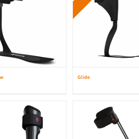
ow
Glide