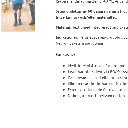
Rekommenderad maxtemp. 40 °C. Använd g
Sstep omfattas av 60 dagars garanti fr.o
tillverknings- och/eller materialfel.
Material:
Textil med integreradt snörsyst
Indikationer:
Peroneuspares/droppfot, Stro
Neuromuskelära sjukdomar
Funktioner
Medicinteknisk ortos för droppfot
Justerbart dorsallyft via BOA®-sy
Kan användas med eller utan skor
ilikonremsor för förbättrad frikti
Estetiskt tilltalande för ökad acce
Diskret, tunn och bekväm design