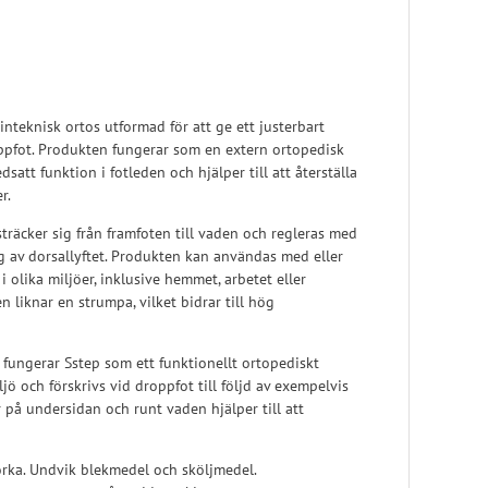
Pelott
Skoinlägg
nteknisk ortos utformad för att ge ett justerbart
ppfot. Produkten fungerar som en extern ortopedisk
att funktion i fotleden och hjälper till att återställa
r.
träcker sig från framfoten till vaden och regleras med
ng av dorsallyftet. Produkten kan användas med eller
 i olika miljöer, inklusive hemmet, arbetet eller
liknar en strumpa, vilket bidrar till hög
 fungerar Sstep som ett funktionellt ortopediskt
jö och förskrivs vid droppfot till följd av exempelvis
r på undersidan och runt vaden hjälper till att
torka. Undvik blekmedel och sköljmedel.