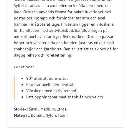
Syftet är att avlasta axelleden och hålla den i neutralt
läge. Ortosen används främst för bakre luxationer och
posteriora ingrepp och förhindrar att arm och axel
hamnar i inåtroterat läge. I mitellan ligger en viloskena
för handleden med aktivitetsboll. Bandlösningen på
motsatt axel avlastar tryck över nacken. Ortosen passar
höger och vänster sida och banden justeras enkelt med
snabbsöljor och kardborre. Den är lätt att ta av och på för
daglig rehab och rörelseträning.
Funktioner
90° utåtrotations ortos
Placerar axelleden neutralt
Viloskena med aktivitetsboll
Lätt öppningsbar med snabblås och velcro
Storlek:
Small, Medium, Large
Material:
Bomull, Nylon, Foam