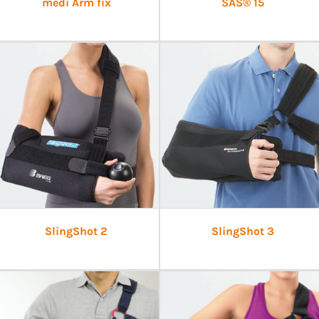
medi Arm fix
SAS® 15
SlingShot 2
SlingShot 3