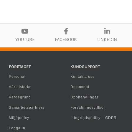
YOUTUBE
FACEBOOK
LINKEDIN
FÖRETAGET
KUNDSUPPORT
Personal
Kontakta oss
Vår historia
Dokument
Värdegrund
Upphandlingar
Samarbetspartners
Försäljningsvillkor
Miljöpolicy
Integritetspolicy – GDPR
Logga in