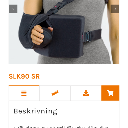


SLK90 SR
Beskrivning
SLK90 placerar arm och axel i 90 graders utåtrotation.