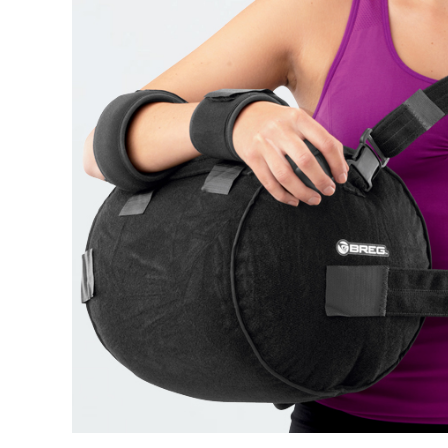
Rör med adaptrar
SI-led
Mjuka
Röradaptrar
LSO
Rigid
Torsionadaptrar
TLSO
Patell
Osteoporos
OA Go
Skolios
Post-
Höft
Neuro