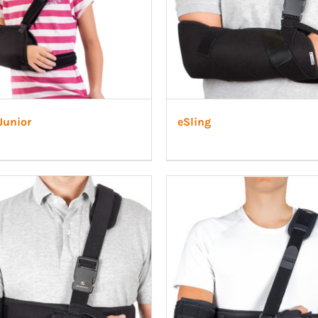
Junior
eSling