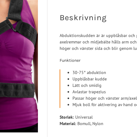
Turbomed
 Ligament
Sport/Rehab
Handled
a Ligament
Post-op/Trauma
Beskrivning
aortos
Neuro/Rehab
nartros
Abduktionskudden är är uppblåsbar och p
axelremmar och midjebälte hålls arm och
op/Trauma
höger och vänster sida och blir genom lu
/Rehab
Funktioner
30-75° abduktion
Uppblåsbar kudde
Lätt och smidig
Avlastar trapezius
Passar höger och vänster arm/axel
Mjuk boll för aktivering av hand 
Storlek:
Universal
Material:
Bomull, Nylon