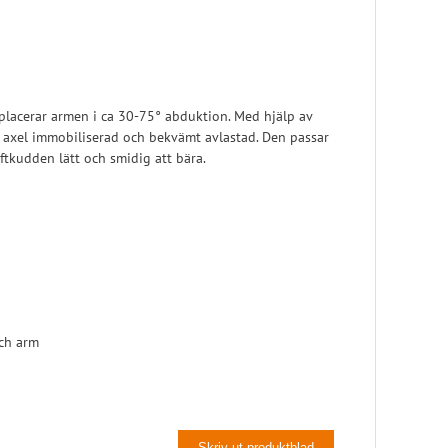
Pelott
Skoinlägg
lacerar armen i ca 30-75° abduktion. Med hjälp av
 axel immobiliserad och bekvämt avlastad. Den passar
ftkudden lätt och smidig att bära.
och arm
Skriv ut produktblad