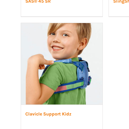
SAS® 45 SR
SlingSh
Clavicle Support Kidz