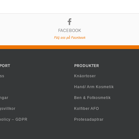
FACEBOOK
Följ oss på Facebook
PORT
PRODUKTER
ss
Knäortoser
Hand/ Arm Kosmetik
ngar
Ben & Fotkosmetik
svillkor
Kolfiber AFO
spolicy – GDPR
Protesadaptrar