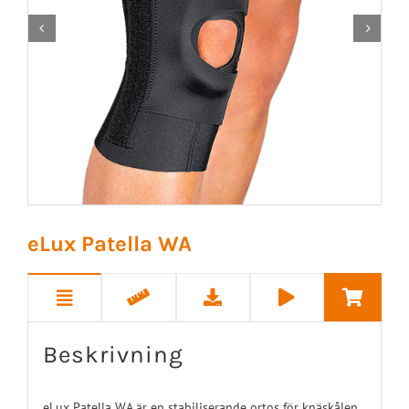


eLux Patella WA
Beskrivning
eLux Patella WA är en stabiliserande ortos för knäskålen.