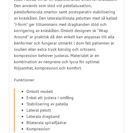
Den används som stöd vid patellaluxation,
patellofemorala smärtor samt postoperativ stabilisering
av knäskålen. Den laterala/distala pelotten med så kallad
”J-form” ger tillsammans med dragbanden stöd och
korrigering av knäskålen. Omlott designen sk ”Wrap
Around” är praktisk då den enkelt kan anpassas till alla
benformer och fungerar utmärkt i dom fall patienten är
svullen eller extra tryck känslig och ortosens
kompression behöver justeras. Materialet är en
kombination av neoprene och lycra för optimal
följsamhet, kompression och komfort.
Funktioner
Omlott modell
Enkel att justera i omfång
Stabilisering av patella
Lateral pelott
Laterala dragband
Bilaterala spiralfjädrar
Kompression