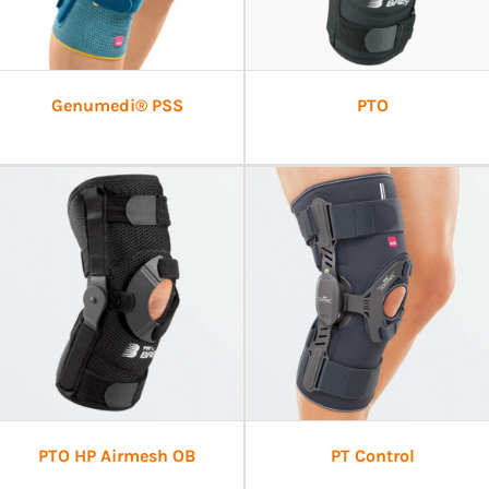
Genumedi® PSS
PTO
PTO HP Airmesh OB
PT Control