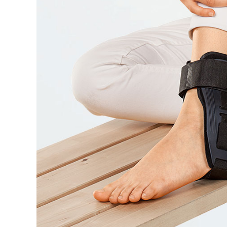
Rör med adaptrar
SI-led
Mjuka
Röradaptrar
LSO
Rigid
Torsionadaptrar
TLSO
Patell
Osteoporos
OA Go
Skolios
Post-
Höft
Neuro