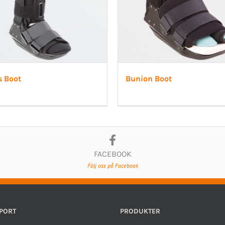
s Boot
Bunion Boot
FACEBOOK
Följ oss på Facebook
PORT
PRODUKTER