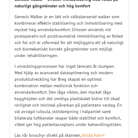
naturligt gångmönster och hög komfort
Genesis Walker är en lätt och välbalanserad walker som
kombinerar effektiv stabilisering och immobilisering med
mycket hög användarkomfort. Ortosen används vid
postoperativ och posttraumatisk immobilisering av fotled
och fot och är utformad för att möjliggöra ett så naturligt
och biomekaniskt korrekt gångmönster som möjligt
under rehabiliteringen.
I utvecklingsprocessen har inget lämnats åt slumpen.
Med hjälp av avancerad dataoptimering och modern
produktutveckling har Breg skapat en optimal
kombination mellan medicinsk funktion och
användarkomfort. Den låga vikten, den mycket låga
bygghöjden och det smidiga plastskalet bidrar till ökad
rörlighet och minimal påverkan på patientens vardag. En
väl avvägd rullsula, stötdämpning i hälpartiet samt
bilaterala luftkanaler skapar både stabilitet och komfort,
vilket ger hög patientacceptans under behandlingstiden.
Läs vår broschyr direkt på skärmen,
klicka här>>