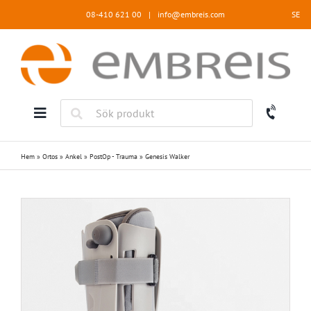
Fortsätt
08-410 621 00
|
info@embreis.com
SE
till
innehållet
Hem
»
Ortos
»
Ankel
»
PostOp - Trauma
»
Genesis Walker