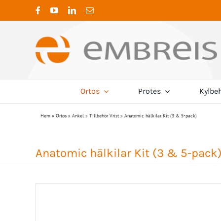
Fortsätt
till
innehållet
Ortos
Protes
Kylbe
K
Hem
»
Ortos
»
Ankel
»
Tillbehör Vrist
»
Anatomic hälkilar Kit (3 & 5-pack)
Termoplaster
Ambroise
Adaptrar
Nacke
Cervical ortos
4-Hålsadaptrar
Neuro
Coyote Prosthetic
Trikåslang
Anatomic hälkilar Kit (3 & 5-pack
CTO ortos
Dubbeladaptrar
Post-
Embreis
Traktion
Förskjutningsadaptrar
Hylsadaptrar
Mitchell Ponseti®
Öv
Pyramidadaptrar
Rygg
Sporlastic
Rotationsadaptrar
Stöd/Kompression
Stöd/