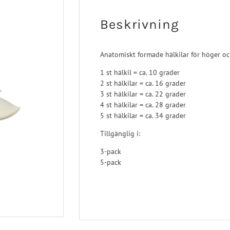
Turbomed
 Ligament
Sport/Rehab
Handled
Beskrivning
a Ligament
Post-op/Trauma
aortos
Neuro/Rehab
Anatomiskt formade hälkilar för höger oc
nartros
op/Trauma
1 st hälkil = ca. 10 grader
2 st hälkilar = ca. 16 grader
/Rehab
3 st hälkilar = ca. 22 grader
4 st hälkilar = ca. 28 grader
5 st hälkilar = ca. 34 grader
Tillgänglig i:
3-pack
5-pack