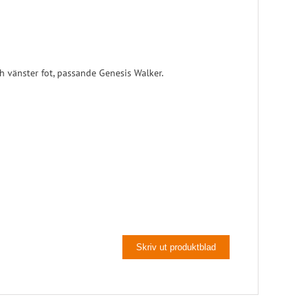
Pelott
Skoinlägg
h vänster fot, passande Genesis Walker.
Skriv ut produktblad