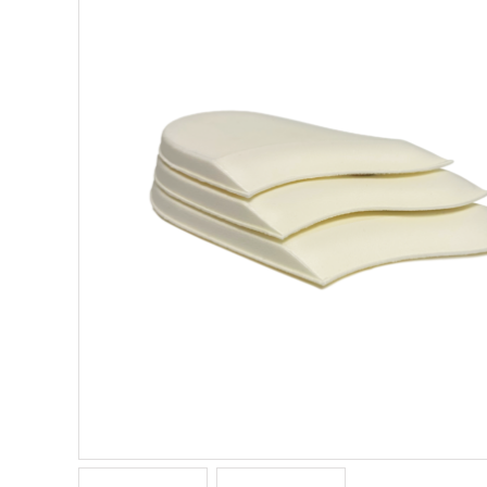
Rör med adaptrar
SI-led
Mjuka
Röradaptrar
LSO
Rigid
Torsionadaptrar
TLSO
Patell
Osteoporos
OA Go
Skolios
Post-
Höft
Neuro