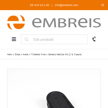
Fortsätt
08-410 621 00
|
info@embreis.com
SE
till
innehållet
Hem
»
Ortos
»
Ankel
»
Tillbehör Vrist
»
Genesis hälkilar Kit (2 & 3-pack)