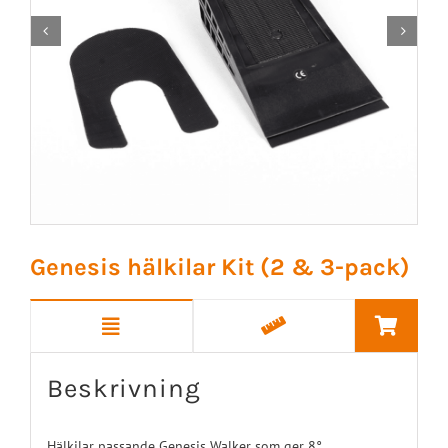


Genesis hälkilar Kit (2 & 3-pack)
Beskrivning
Hälkilar passande Genesis Walker som ger 8°