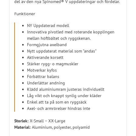
del av den nya Spinomed® V uppdateringar och fördelar.
Funktioner
NY Uppdaterad modell
Innovativa pivotled med roterande kopplingen
mellan höftbältet och ryggskenan.
Formgjutna axelband
Nytt uppdaterat material som "andas"
Aktiverande korsett
Stärker rygg- o magmuskler
Motverkar kyfos
Förbättrar balans
Underlättar andning
Klädd aluminiumram justeras individuellt
Låg vikt och knappt synlig under kläder
Enkel att ta på som en ryggsäck
Axel- och armrörelser hindras inte
Storlek:
X-Small – XX-Large
Material:
Aluminium, polyester, polyamid