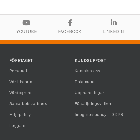
YOUTUBE
FACEBOOK
LINKEDIN
FÖRETAGET
KUNDSUPPORT
Personal
Kontakta oss
Vår historia
Dokument
Värdegrund
Upphandlingar
Samarbetspartners
Försäljningsvillkor
Miljöpolicy
Integritetspolicy – GDPR
Logga in