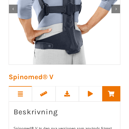


Spinomed® V
Beskrivning
Spinomed® V är den nya versionen som används främst