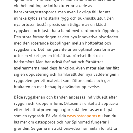
vid behandling av kotfrakturer orsakade av
benskörhet/osteoporos, men även i övriga fall för att
minska kyfos samt stärka rygg och bukmuskulatur. Den
nya ortosen består precis som tidigare av en klädd
ryggskena och justerbara band med kardborreknäppning.
Den stora förändringen är den nya innovativa pivotleden
med den roterande kopplingen mellan höftbältet och
ryggskenan. Det här garanterar en optimal passform av
ortosen vilket ger en förbättrad rörelsefrihet och
bärkomfort. Man har också förfinat och förbättrat
axelremmarna med dess funktion. Även materialet har fått
sig en uppdatering och framförallt den nya vadderingen i
ryggdelen ger ett material som lättare andas och ger
brukaren en mer behaglig användarupplevelse.
Både ryggskenan och banden anpassas individuellt efter
ryggen och kroppens form. Ortosen är enkel att applicera
efter det att utprovningen gjorts då den tas av och på
som en ryggsäck. På vår sida
www.osteoporos.nu
kan du
läs mer om osteoporos och hur Spinomed fungerar i
grunden. Se gärna instruktionsvideo här nedan för att ta