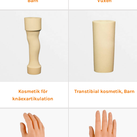
Barn
Vuxen
Kosmetik för
Transtibial kosmetik, Barn
knäexartikulation