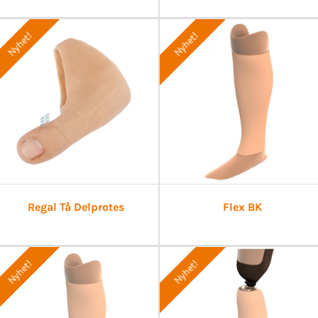
Nyhet!
Nyhet!
Regal Tå Delprotes
Flex BK
Nyhet!
Nyhet!