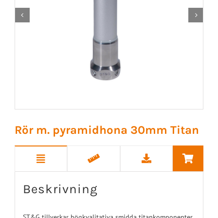


Rör m. pyramidhona 30mm Titan
Beskrivning
ST&G tillverkar högkvalitativa smidda titankomponenter.