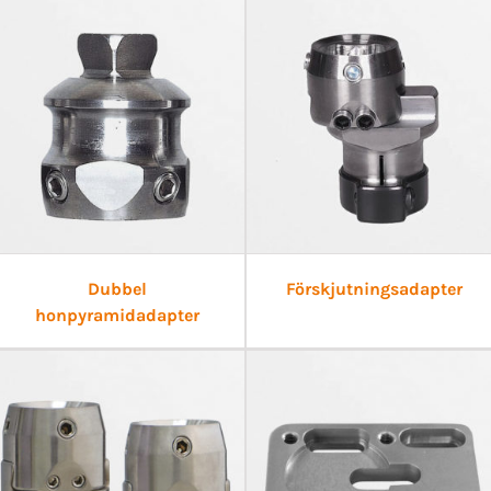
Dubbel
Förskjutningsadapter
honpyramidadapter