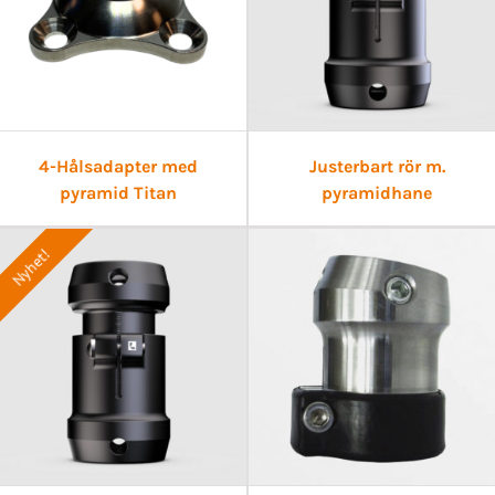
4-Hålsadapter med
Justerbart rör m.
pyramid Titan
pyramidhane
Nyhet!