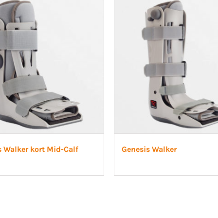
 Ligament
Post-op/Trauma
a Ligament
Neuro/Rehab
aortos
nartros
op/Trauma
/Rehab
 Walker kort Mid-Calf
Genesis Walker