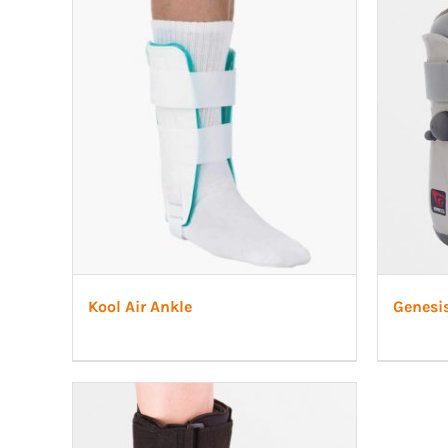
SI-led
Mjuka
Röradaptrar
LSO
Rigid
Torsionadaptrar
TLSO
Patell
Skolios
OA Go
Höft
Post-
Neuro
Kool Air Ankle
Genesis