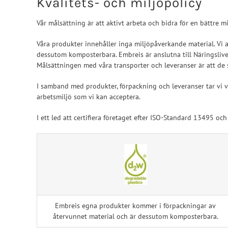
Kvalitets- och miljöpolicy
SI-led
Mjuka
Röradaptrar
LSO
Rigid
Vår målsättning är att aktivt arbeta och bidra för en bättre m
Torsionadaptrar
TLSO
Patell
Våra produkter innehåller inga miljöpåverkande material. Vi 
Skolios
OA Go
dessutom komposterbara. Embreis
är anslutna till Näringsli
Målsättningen med våra transporter och leveranser är att de 
Höft
Post-
Neuro
I samband med produkter, förpackning och leveranser tar vi v
arbetsmiljö som vi kan acceptera.
I ett led att certifiera företaget efter ISO-Standard 13495 o
Embreis egna produkter kommer i förpackningar av
återvunnet material och är dessutom komposterbara.