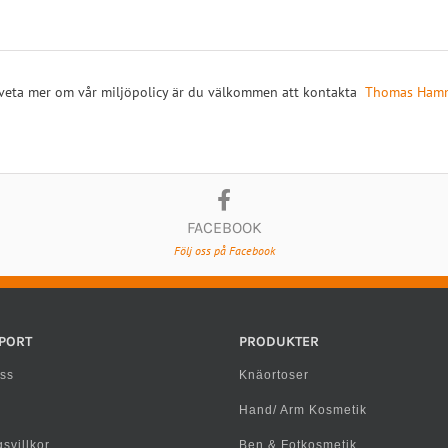
 veta mer om vår miljöpolicy är du välkommen att kontakta
Thomas Ham
FACEBOOK
Följ oss på Facebook
PORT
PRODUKTER
ss
Knäortoser
Hand/ Arm Kosmetik
svillkor
Ben & Fotkosmetik