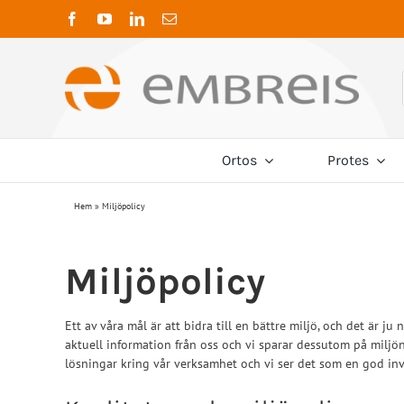
Fortsätt
till
innehållet
Ortos
Protes
K
Hem
»
Miljöpolicy
Termoplaster
Ambroise
Adaptrar
Nacke
Cervical ortos
4-Hålsadaptrar
Neuro
Coyote Prosthetic
Trikåslang
Miljöpolicy
CTO ortos
Dubbeladaptrar
Post-
Levitate
Traktion
Förskjutningsadaptrar
Öv
Hylsadaptrar
Ett av våra mål är att bidra till en bättre miljö, och det är j
Sporlastic
aktuell information från oss och vi sparar dessutom på miljö
Pyramidadaptrar
Rygg
lösningar kring vår verksamhet och vi ser det som en god inv
Rotationsadaptrar
Stöd/Kompression
Stöd/
Rör med adaptrar