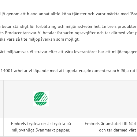
 Ligament
Post-op/Trauma
a Ligament
Neuro/Rehab
iljö genom att bland annat alltid köpa tjänster och varor märkta med ”Bra 
aortos
arbetar ständigt för förbättring och miljömedvetenhet. Embreis produkte
nartros
vets Producentansvar. Vi betalar förpackningsavgifter och tar därmed vårt
ska vara så lite miljöpåverkan som möjligt.
op/Trauma
/Rehab
årt miljöansvar. Vi strävar efter att våra leverantörer har ett miljöen
ch 14001 arbetar vi löpande med att uppdatera, dokumentera och följa ruti
Embreis trycksaker är tryckta på
Embreis är anslutet till När
miljövänligt Svanmärkt papper.
och tar därmed vårt