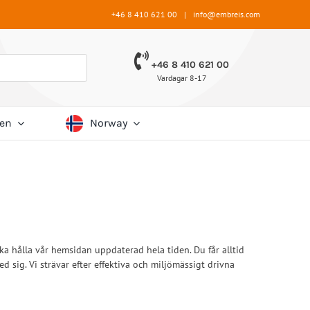
+46 8 410 621 00
|
info@embreis.com
+46 8 410 621 00
Vardagar 8-17
en
Norway
Liners & Sleevar
Comfit AFO
Harts
Hand
Handledsortos
Liners (Silikon)
Lamineringstyger
Heeler
Tum/Handledsortos
Liners (TPE)
Regal Prosthesis
Tumortos
Sleeve (TPE)
Neuro/Rehab
Volymkontroll
söka hålla vår hemsidan uppdaterad hela tiden. Du får alltid
Thrive Orthopedics®
sig. Vi strävar efter effektiva och miljömässigt drivna
Fot
PEVA – Klumpfot