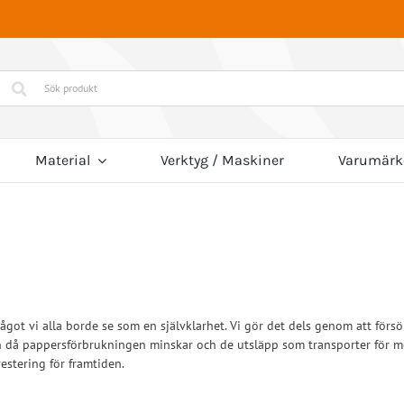
Material
Verktyg / Maskiner
Varumärk
nä & Ben
Fötter
Boston O&P (Nyhet!)
Kolfiber
Axel
Breg
Arm
Lim
Everyday
Active
/Rehab
Post-op/Trauma
Elevate Movement
PU-skum
Material för sulor
Embreis
Active
Everyday
op/Trauma
Neuro/Rehab
Ben & Fotkosmetik
Låssystem
Nextt
Övrigt material
Orthomobility Ltd
Ventiler
re extremitet
u något vi alla borde se som en självklarhet. Vi gör det dels genom att för
Talar Made
Teh Lin
Hand/ Arm Kosmetik
Pinnlås
n då pappersförbrukningen minskar och de utsläpp som transporter för med 
Knä
Ankel
estering för framtiden.
Hand
Turbomed
Kompression
Sport/Rehab
Handled