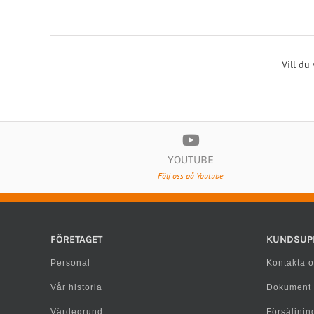
Vill du
YOUTUBE
Följ oss på Youtube
FÖRETAGET
KUNDSUP
Personal
Kontakta o
Vår historia
Dokument
Värdegrund
Försäljning