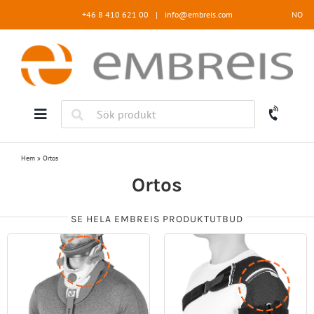
Fortsätt
+46 8 410 621 00
|
info@embreis.com
NO
till
innehållet
Hem
»
Ortos
Ortos
SE HELA EMBREIS PRODUKTUTBUD