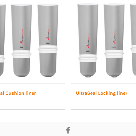
 Ligament
Post-op/Trauma
a Ligament
Neuro/Rehab
aortos
nartros
op/Trauma
/Rehab
al Cushion liner
UltraSeal Locking liner