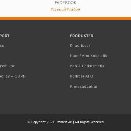
FACEBOOK
Följ oss på Facebook
PORT
PRODUKTER
ss
Knäortoser
Hand/ Arm Kosmetik
svillkor
Ben & Fotkosmetik
spolicy – GDPR
Kolfiber AFO
Protesadaptrar
© Copyright 2021 Embreis AB | All Rights Reserved