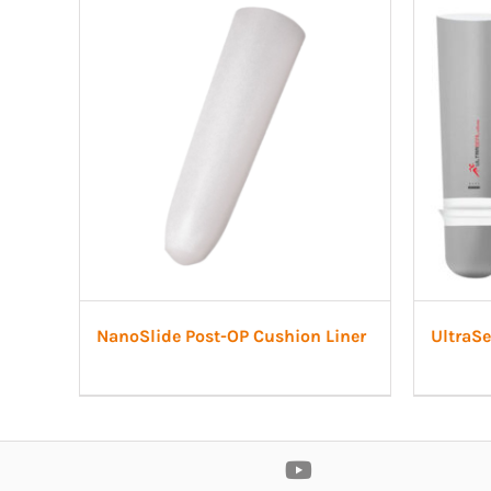
SI-led
Mjuka
Röradaptrar
LSO
Rigid
Torsionadaptrar
TLSO
Patell
Skolios
OA Go
Höft
Post-
Neuro
NanoSlide Post-OP Cushion Liner
UltraSe