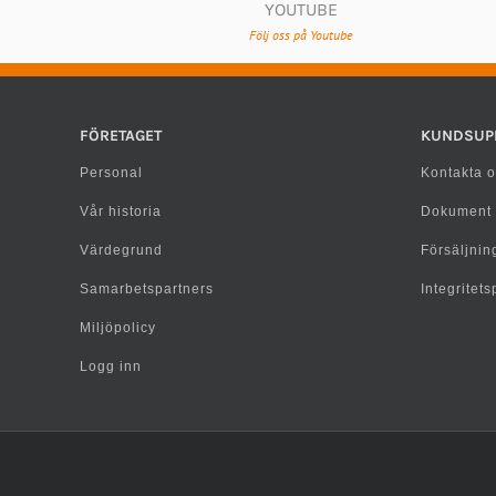
YOUTUBE
Följ oss på Youtube
FÖRETAGET
KUNDSUP
Personal
Kontakta o
Vår historia
Dokument
Värdegrund
Försäljning
Samarbetspartners
Integritet
Miljöpolicy
Logg inn