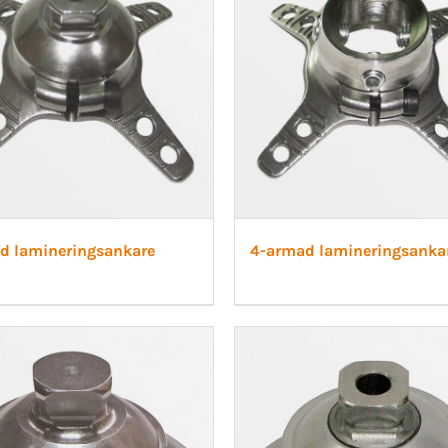
d lamineringsankare
4-armad lamineringsanka