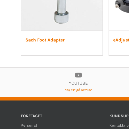
Sach Foot Adapter
eAdjus
YOUTUBE
Följ oss på Youtube
FÖRETAGET
KUNDSUP
Personal
Kontakta o