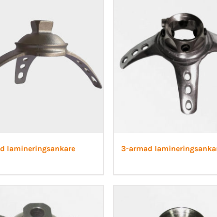
 Ligament
Post-op/Trauma
a Ligament
Neuro/Rehab
aortos
nartros
op/Trauma
/Rehab
d lamineringsankare
3-armad lamineringsanka