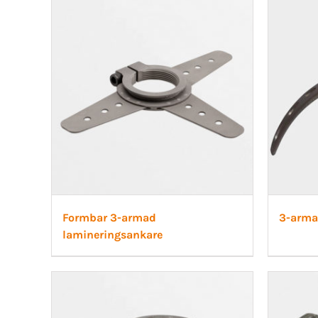
SI-led
Mjuka
Röradaptrar
LSO
Rigid
Torsionadaptrar
TLSO
Patell
Skolios
OA Go
Höft
Post-
Neuro
Formbar 3-armad
3-arma
lamineringsankare