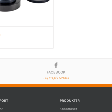
t
FACEBOOK
Följ oss på Facebook
PORT
PRODUKTER
ss
Knäortoser