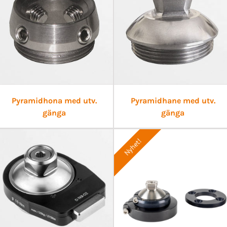
Pyramidhona med utv.
Pyramidhane med utv.
gänga
gänga
Nyhet!