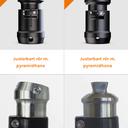
Justerbart rör m.
Justerbart rör m.
pyramidhane
pyramidhona