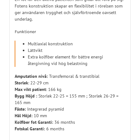
Fotens konstruktion skapar en flexibilitet i rörelsen som
ger användaren trygghet och självförtroende oavsett
underlag.
Funktioner
Multiaxial konstruktion
Lättvikt
Extra kolfiber element för bättre energi
återgivning vid hög belastning
Amputation nivå:
Transfemoral & transtibial
Storlek
: 22-29 cm
Max vikt patient
: 166 kg
Bygg Höjd :
Storlek 22-25 = 155 mm ; Storlek 26-29 =
165 mm
Fäste:
Integrerad pyramid
Häl Höjd:
10 mm
Kolfiber fot Garanti:
36 months
Fotskal Garanti:
6 months