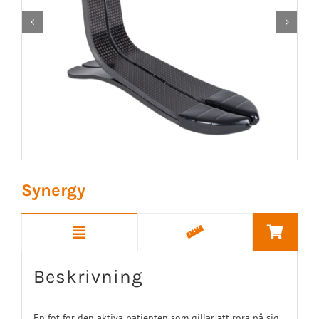


Synergy
Beskrivning
En fot för den aktiva patienten som gillar att röra på sig.