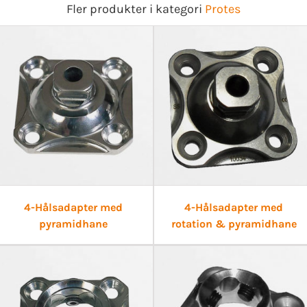
Fler produkter i kategori
Protes
4-Hålsadapter med
4-Hålsadapter med
pyramidhane
rotation & pyramidhane