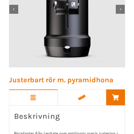


Justerbart rör m. pyramidhona
Beskrivning
Röradapter från Levitate som möjliggör precis justering i