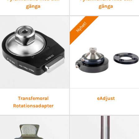
gänga
gänga
Nyhet!
Transfemoral
eAdjust
Rotationsadapter