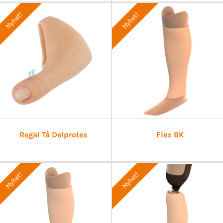
Nyhet!
Nyhet!
Regal Tå Delprotes
Flex BK
Nyhet!
Nyhet!