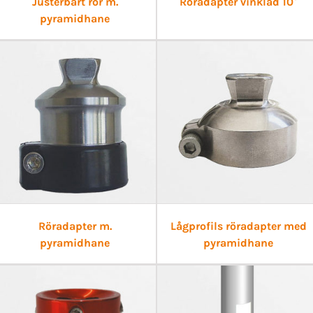
Justerbart rör m.
Röradapter vinklad 10°
pyramidhane
Röradapter m.
Lågprofils röradapter med
pyramidhane
pyramidhane