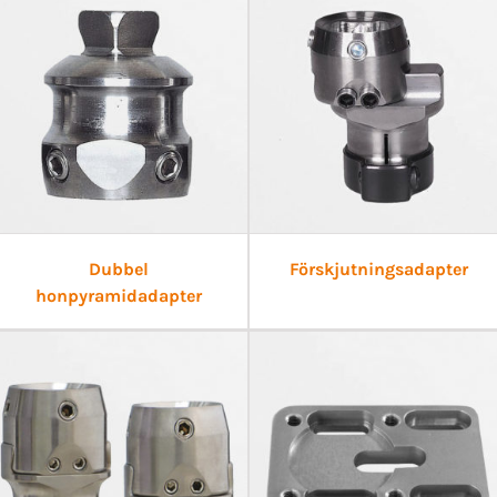
Dubbel
Förskjutningsadapter
honpyramidadapter