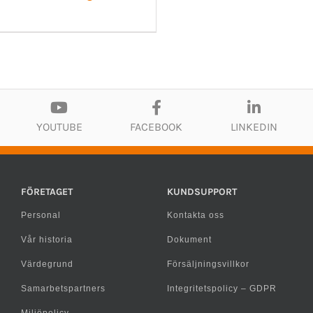
YOUTUBE
FACEBOOK
LINKEDIN
FÖRETAGET
KUNDSUPPORT
Personal
Kontakta oss
Vår historia
Dokument
Värdegrund
Försäljningsvillkor
Samarbetspartners
Integritetspolicy – GDPR
Miljöpolicy