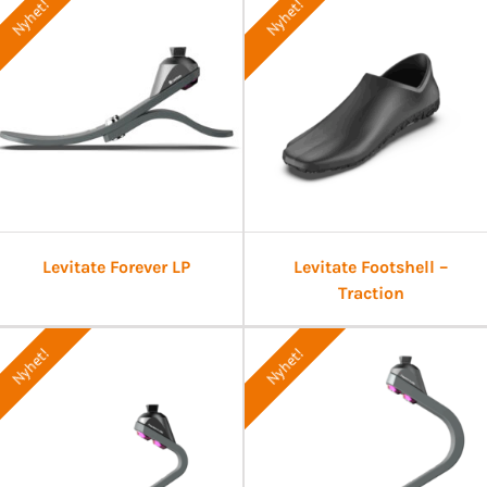
Nyhet!
Nyhet!
Levitate Forever LP
Levitate Footshell –
Traction
Nyhet!
Nyhet!