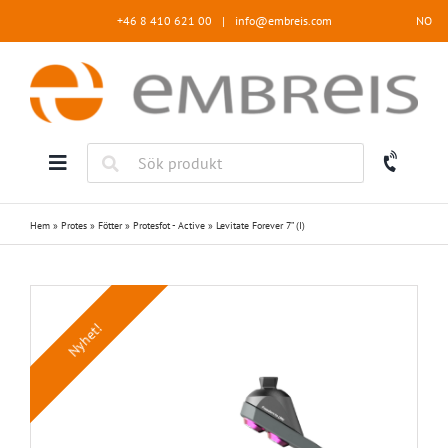
Fortsätt
+46 8 410 621 00
|
info@embreis.com
NO
till
innehållet
Hem
»
Protes
»
Fötter
»
Protesfot - Active
»
Levitate Forever 7” (I)
Nyhet!