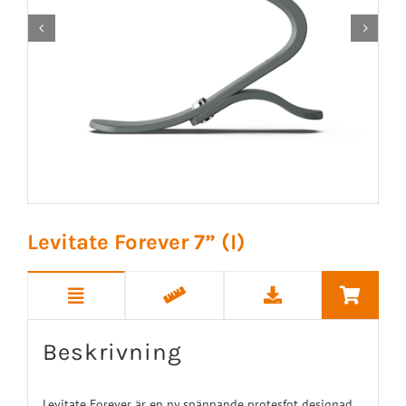


Levitate Forever 7” (I)
Beskrivning
Levitate Forever är en ny spännande protesfot designad