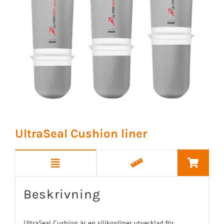
UltraSeal Cushion liner
Beskrivning
UltraSeal Cushion är en silikonliner utvecklad för