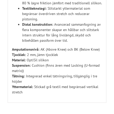
80 % lägre friktion jämfört med traditionell silikon.
Textilteknologi:
Slitstarkt yttermaterial som
begränsar överdriven stretch och reducerar
pistoning.
Distal konstruktion:
Avancerad sammanfogning av
flera komponenter skapar en hållbar och slitstark
intern struktur för lång livslängd, skydd och
bibehållen passform över tid.
Amputationsnivå:
AK (Above Knee) och BK (Below Knee)
Tjocklek:
2 mm, jämn tjocklek
Material:
OptiSil silikon
Suspension:
Cushion (finns även med Locking (U-formad
matrix))
Tätning:
Integrerad enkel tätningsring, tillgänglig i tre
höjder
Yttermaterial:
Stickad grå textil med begränsad vertikal
stretch