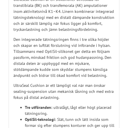
transtibiala (BK) och transfemorala (AK) amputationer
inom aktivitetsnivå K1–K4. Linern kombinerar integrerad
tätningsteknologi med en distalt dämpande konstruktion
och är särskilt lämplig när fokus ligger på komfort,
tryckavlastning och jämn belastningsfördelning.
Den integrerade tätningsringen finns i tre olika höjder
och skapar en lufttät förslutning vid införande i hylsan.
Tillsammans med OptiSil-silikonet ger detta en följsam
passform, minskad friktion och god hudanpassning. Den
distala delen är uppbyggd med en mjukare,
stötdämpande kudde som skyddar stumpens känsliga
ändpunkt och bidrar till ökad komfort vid belastning.
UltraSeal Cushion är ett lämpligt val när man önskar
sealing-suspension utan mekanisk låsning och med extra
fokus på distal avlastning.
Tre utföranden:
ultralågt, lågt eller högt placerad
tätningsring.
OptiSil-teknologi:
Slät, tunn och lätt insida som
formar sig efter stumpens konturer och ger upp till