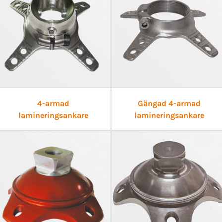
4-armad
Gängad 4-armad
lamineringsankare
lamineringsankare