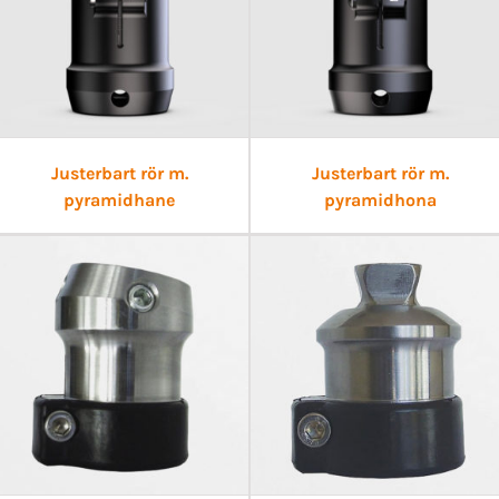
Justerbart rör m.
Justerbart rör m.
pyramidhane
pyramidhona