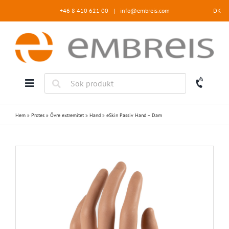
Fortsätt
+46 8 410 621 00
|
info@embreis.com
DK
till
innehållet
Hem
»
Protes
»
Övre extremitet
»
Hand
»
eSkin Passiv Hand – Dam