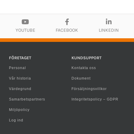
YOUTUBE
FACEBOOK
LINKEDIN
FÖRETAGET
KUNDSUPPORT
Personal
Kontakta oss
Vår historia
Dokument
Värdegrund
Försäljningsvillkor
Samarbetspartners
Integritetspolicy – GDPR
Miljöpolicy
Log ind