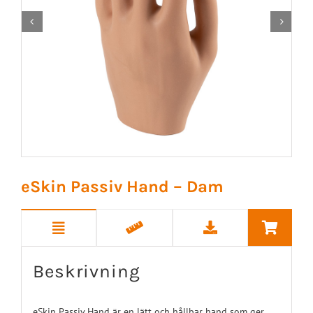


eSkin Passiv Hand – Dam
Beskrivning
eSkin Passiv Hand är en lätt och hållbar hand som ger