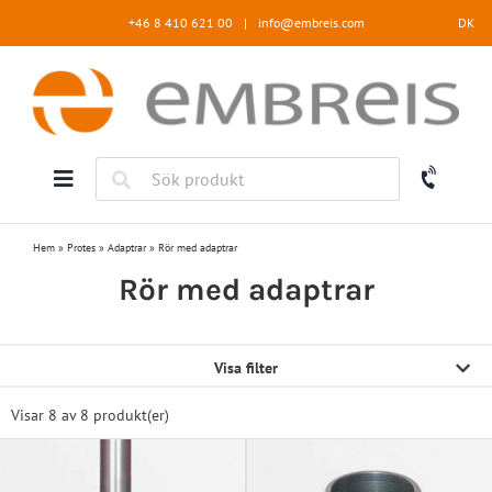
Fortsätt
+46 8 410 621 00
|
info@embreis.com
DK
till
innehållet
Hem
»
Protes
»
Adaptrar
»
Rör med adaptrar
Rör med adaptrar
Visa filter
Visar 8 av
8 produkt(er)