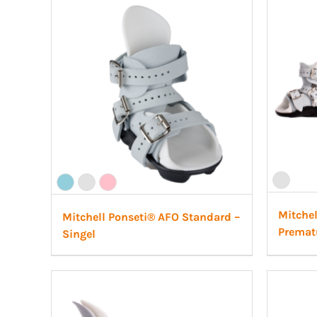
Skolios
Patell
Röradaptrar
Post-
Torsionadaptrar
Neuro
Mitchel
Mitchell Ponseti® AFO Standard –
Premat
Singel