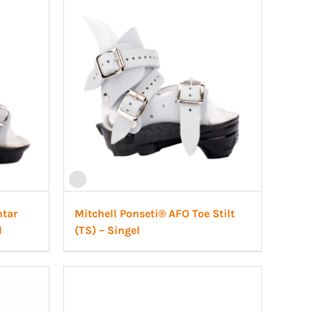
ntar
Mitchell Ponseti® AFO Toe Stilt
l
(TS) – Singel