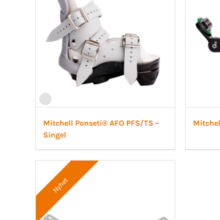
Mitchell Ponseti® AFO PFS/TS –
Mitche
Singel
Nyhet