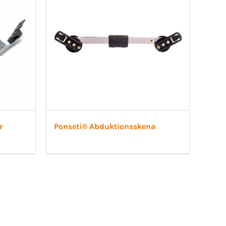
r
Ponseti® Abduktionsskena