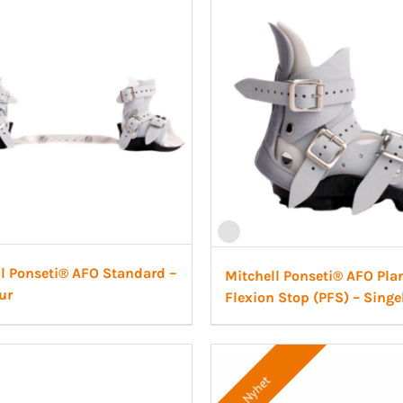
aortos
Neuro/Rehab
op/Trauma
/Rehab
l Ponseti® AFO Standard –
Mitchell Ponseti® AFO Pla
ur
Flexion Stop (PFS) – Singe
Nyhet