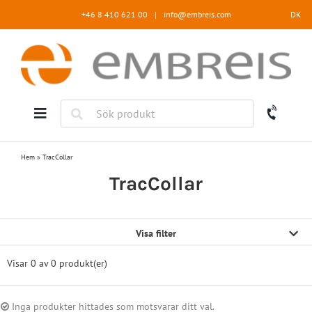
Fortsätt
+46 8 410 621 00
|
info@embreis.com
DK
till
innehållet
Hem
»
TracCollar
TracCollar
Visa filter
Visar 0 av
0 produkt(er)
Inga produkter hittades som motsvarar ditt val.