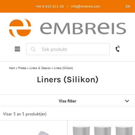
Fortsätt
+46 8 410 621 00
|
info@embreis.com
DK
till
innehållet
Hem
»
Protes
»
Liners & Sleevar
»
Liners (Silikon)
Liners (Silikon)
Visa filter
Visar 3 av
3 produkt(er)