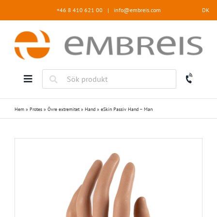
Fortsätt
+46 8 410 621 00
|
info@embreis.com
DK
till
innehållet
Hem
»
Protes
»
Övre extremitet
»
Hand
»
eSkin Passiv Hand – Man