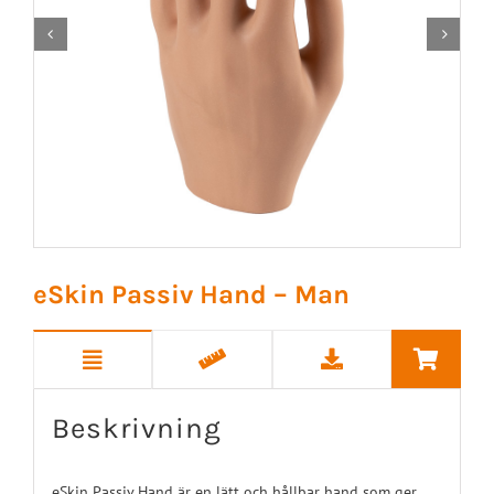


eSkin Passiv Hand – Man
Beskrivning
eSkin Passiv Hand är en lätt och hållbar hand som ger