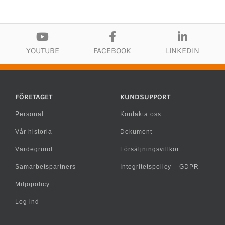
YOUTUBE
FACEBOOK
LINKEDIN
FÖRETAGET
KUNDSUPPORT
Personal
Kontakta oss
Vår historia
Dokument
Värdegrund
Försäljningsvillkor
Samarbetspartners
Integritetspolicy – GDPR
Miljöpolicy
Log ind