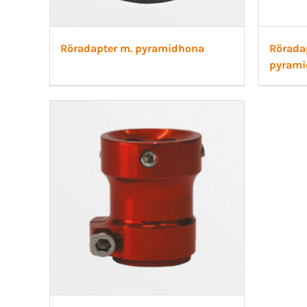
Röradapter m. pyramidhona
Rörada
pyram