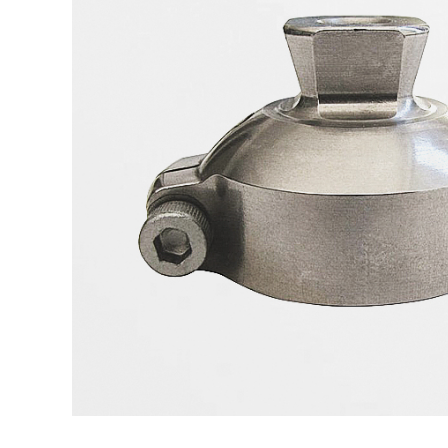
Skolios
Patell
Röradaptrar
Post-
Torsionadaptrar
Neuro