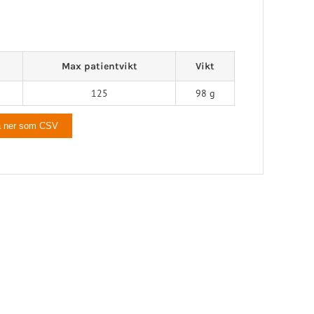
Max patientvikt
Vikt
125
98 g
a ner som CSV