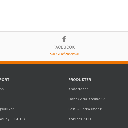
FACEBOOK
Följ oss på Facebook
PORT
PRODUKTER
ss
Knäortoser
Hand/ Arm Kosmetik
svillkor
Ben & Fotkosmetik
spolicy – GDPR
Kolfiber AFO