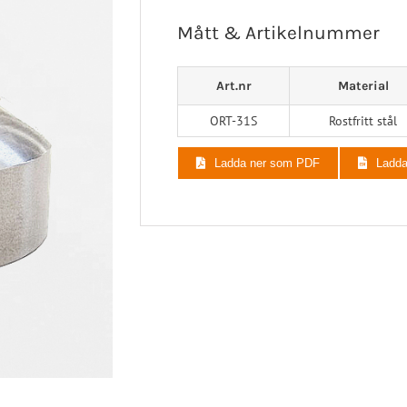
aortos
Neuro/Rehab
Mått & Artikelnummer
op/Trauma
/Rehab
Art.nr
Material
ORT-31S
Rostfritt stål
Ladda ner som PDF
Ladd