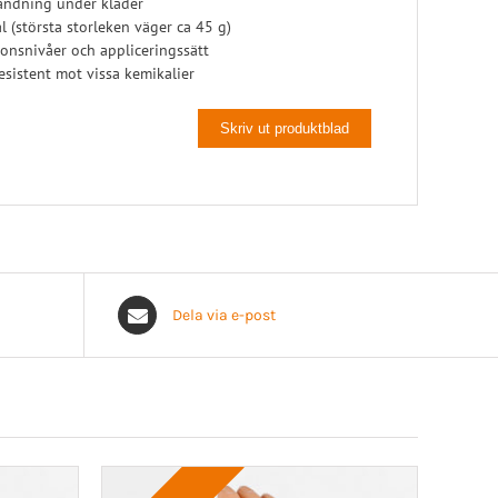
vändning under kläder
ial (största storleken väger ca 45 g)
onsnivåer och appliceringssätt
esistent mot vissa kemikalier
Skriv ut produktblad
Dela via e-post