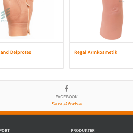
Hand Delprotes
Regal Armkosmetik
FACEBOOK
Följ oss på Facebook
PORT
PRODUKTER