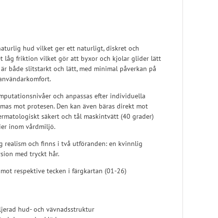
turlig hud vilket ger ett naturligt, diskret och
 låg friktion vilket gör att byxor och kjolar glider lätt
 är både slitstarkt och lätt, med minimal påverkan på
g användarkomfort.
mputationsnivåer och anpassas efter individuella
immas mot protesen. Den kan även bäras direkt mot
ermatologiskt säkert och tål maskintvätt (40 grader)
ier inom vårdmiljö.
realism och finns i två utföranden: en kvinnlig
sion med tryckt hår.
 mot respektive tecken i färgkartan (01-26)
aljerad hud- och vävnadsstruktur