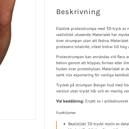
aortos
Neuro/Rehab
Beskrivning
op/Trauma
/Rehab
Elastisk protesstrumpa med 3D-tryck av na
realistiskt utseende. Materialet har mycket
över strumpan utan att fastna. Materialet
protesens totalvikt, vilket bidrar till hö
Protesstrumpan kan användas vid flera a
behov genom att klippas, formas eller l
huden över proteshylsan. Materialet är d
samt viss exponering för vanliga kemikal
Trycket på strumpan återger hud med hög 
version utan tryckt hår och en manlig ver
Vid beställning:
Ersätt xx i artikelnumret
Funktioner
Realistiskt 3D-tryckt motiv av det