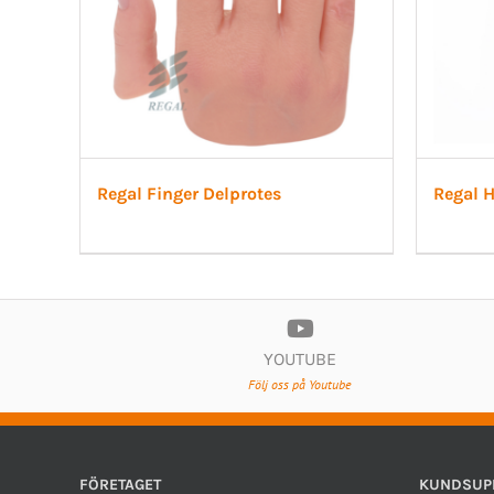
Regal Finger Delprotes
Regal 
YOUTUBE
Följ oss på Youtube
FÖRETAGET
KUNDSUP