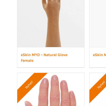
eSkin MYO – Natural Glove
eSkin M
Female
Nyhet!
Nyhet