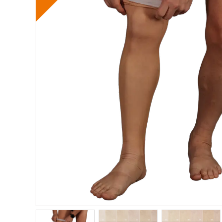
Skolios
Patell
Röradaptrar
Post-
Torsionadaptrar
Neuro