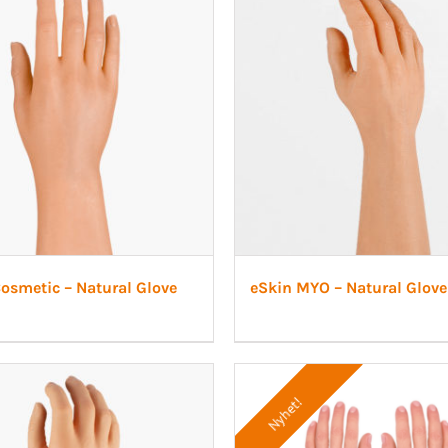
osmetic – Natural Glove
eSkin MYO – Natural Glove
Nyhet!