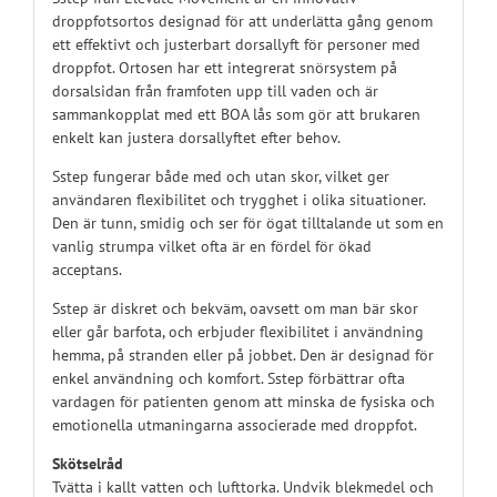
droppfotsortos designad för att underlätta gång genom
ett effektivt och justerbart dorsallyft för personer med
droppfot. Ortosen har ett integrerat snörsystem på
dorsalsidan från framfoten upp till vaden och är
sammankopplat med ett BOA lås som gör att brukaren
enkelt kan justera dorsallyftet efter behov.
Sstep fungerar både med och utan skor, vilket ger
användaren flexibilitet och trygghet i olika situationer.
Den är tunn, smidig och ser för ögat tilltalande ut som en
vanlig strumpa vilket ofta är en fördel för ökad
acceptans.
Sstep är diskret och bekväm, oavsett om man bär skor
eller går barfota, och erbjuder flexibilitet i användning
hemma, på stranden eller på jobbet.
Den är designad för
enkel användning och komfort. Sstep förbättrar ofta
vardagen för patienten genom att minska de fysiska och
emotionella utmaningarna associerade med droppfot.
Skötselråd
Tvätta i kallt vatten och lufttorka. Undvik blekmedel och