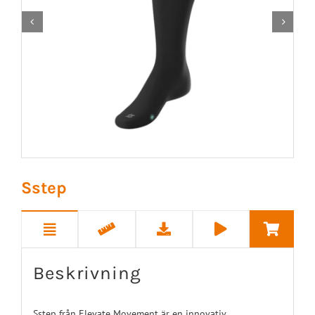


Sstep
Beskrivning
Sstep från Elevate Movement är en innovativ