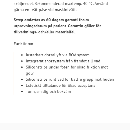
sköljmedel. Rekommenderad maxtemp. 40 °C. Använd
gärna en tvättpåse vid maskintvätt.
Sstep omfattas av 60 dagars garanti fr.o.m
utprovningsdatum på patient. Garantin gäller för
tillverknings- och/eller materialfel.
Funktioner
Justerbart dorsallyft via BOA system
Integrerat snörsystem från framfot till vad
Siliconstrips under foten för ökad friktion mot
golv
Siliconstrips runt vad för bättre grepp mot huden
Estetiskt tilltalande för ökad acceptans
Tunn, smidig och bekväm