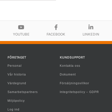
YOUTUBE
FACEBOOK
LINKEDIN
FÖRETAGET
KUNDSUPPORT
Personal
Kontakta oss
Vår historia
Dokument
Värdegrund
Försäljningsvillkor
Samarbetspartners
Integritetspolicy – GDPR
Miljöpolicy
Log ind