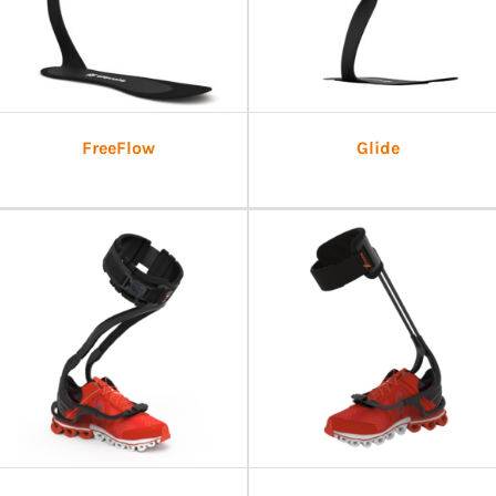
FreeFlow
Glide