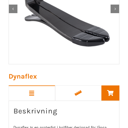


Dynaflex
Beskrivning
Dynaflex är en protesfot i kolfiber designad för långa