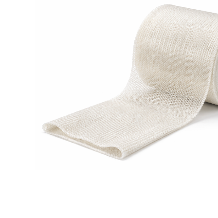
SI-led
Mjuka
Röradaptrar
LSO
Rigid
Torsionadaptrar
TLSO
Patell
Skolios
OA Go
Höft
Post-
Neuro