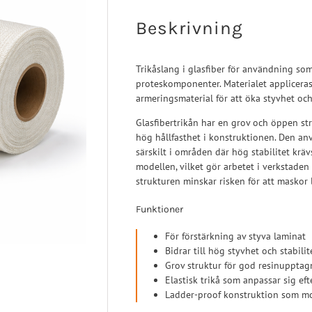
 Ligament
Post-op/Trauma
Beskrivning
a Ligament
Neuro/Rehab
aortos
Trikåslang i glasfiber för användning so
nartros
proteskomponenter. Materialet applicera
op/Trauma
armeringsmaterial för att öka styvhet och 
/Rehab
Glasfibertrikån har en grov och öppen st
hög hållfasthet i konstruktionen. Den anv
särskilt i områden där hög stabilitet kräv
modellen, vilket gör arbetet i verkstaden 
strukturen minskar risken för att maskor 
Funktioner
För förstärkning av styva laminat
Bidrar till hög styvhet och stabilit
Grov struktur för god resinupptag
Elastisk trikå som anpassar sig ef
Ladder-proof konstruktion som m