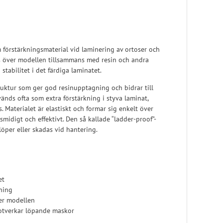
Skoinlägg
m förstärkningsmaterial vid laminering av ortoser och
s över modellen tillsammans med resin och andra
stabilitet i det färdiga laminatet.
ruktur som ger god resinupptagning och bidrar till
änds ofta som extra förstärkning i styva laminat,
s. Materialet är elastiskt och formar sig enkelt över
smidigt och effektivt. Den så kallade “ladder-proof”-
löper eller skadas vid hantering.
et
ning
ter modellen
otverkar löpande maskor