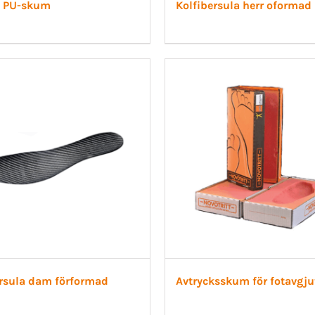
P PU-skum
Kolfibersula herr oformad
ersula dam förformad
Avtrycksskum för fotavgju