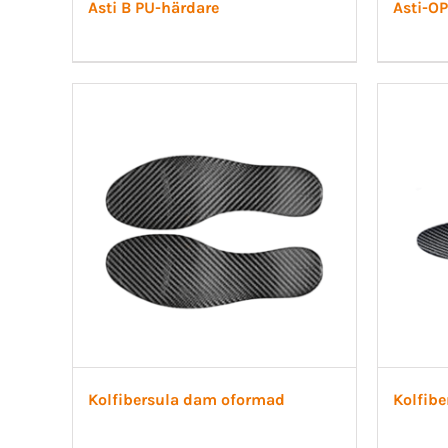
Asti B PU-härdare
Asti-O
Kolfibersula dam oformad
Kolfib