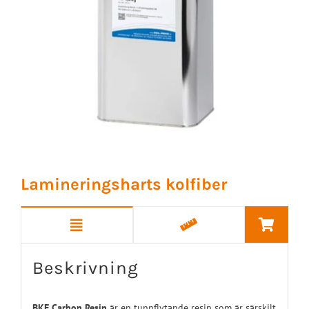
Lamineringsharts kolfiber
Beskrivning
BKF Carbon Resin
är en tunnflytande resin som är särskilt