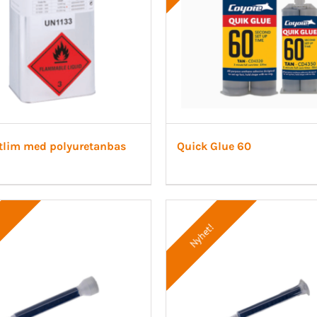
tlim med polyuretanbas
Quick Glue 60
!
Nyhet!