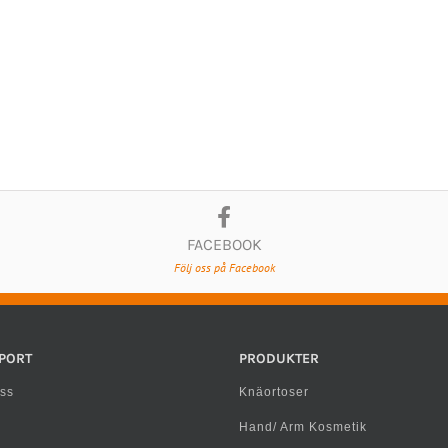
FACEBOOK
Följ oss på Facebook
PORT
PRODUKTER
ss
Knäortoser
Hand/ Arm Kosmetik