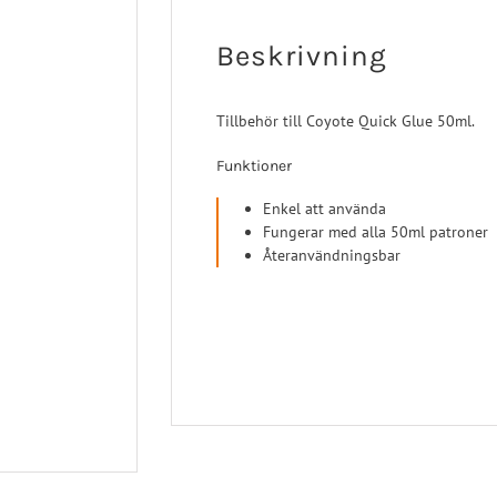
 Ligament
Post-op/Trauma
a Ligament
Neuro/Rehab
Beskrivning
aortos
nartros
Tillbehör till Coyote Quick Glue 50ml.
op/Trauma
Funktioner
/Rehab
Enkel att använda
Fungerar med alla 50ml patroner
Återanvändningsbar