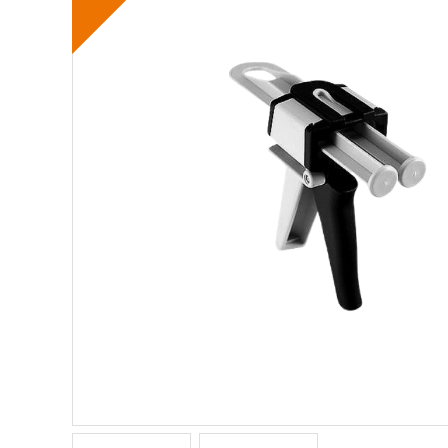
SI-led
Mjuka
Röradaptrar
LSO
Rigid
Torsionadaptrar
TLSO
Patell
Skolios
OA Go
Höft
Post-
Neuro