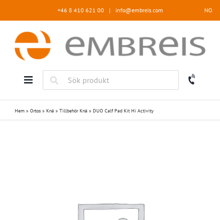
Fortsätt
+46 8 410 621 00
|
info@embreis.com
NO
till
innehållet
Hem
»
Ortos
»
Knä
»
Tillbehör Knä
»
DUO Calf Pad Kit Hi Activity