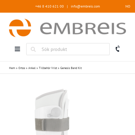
Fortsätt
+46 8 410 621 00
|
info@embreis.com
NO
till
innehållet
Hem
»
Ortos
»
Ankel
»
Tillbehör Vrist
»
Genesis Band Kit