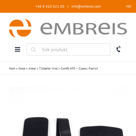
Fortsätt
+46 8 410 621 00
|
info@embreis.com
NO
till
innehållet
Hem
»
Ortos
»
Ankel
»
Tillbehör Vrist
»
Comfit AFO – Classic Pad kit