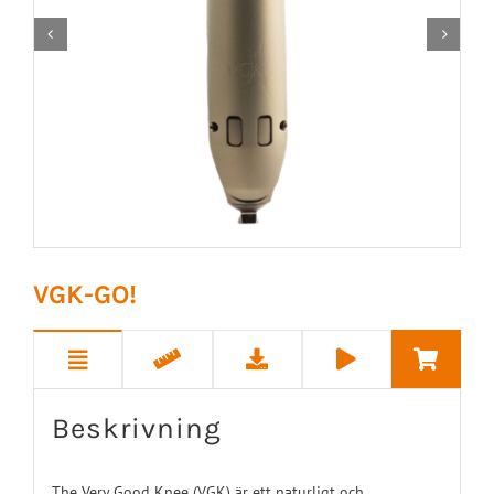


VGK-GO!
Beskrivning
The Very Good Knee (VGK) är ett naturligt och