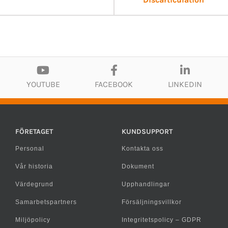
YOUTUBE
FACEBOOK
LINKEDIN
FÖRETAGET
KUNDSUPPORT
Personal
Kontakta oss
Vår historia
Dokument
Värdegrund
Upphandlingar
Samarbetspartners
Försäljningsvillkor
Miljöpolicy
Integritetspolicy – GDPR