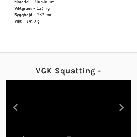
Material
– Aluminium
Viktgräns
– 125 kg
Bygghöjd
– 282 mm
Vikt
– 1490 g
VGK Squatting -
Demonstrating the degree of
yield the VGK offers
Previous
Next