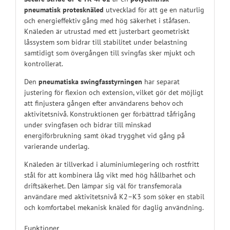
pneumatisk protesknäled
utvecklad för att ge en naturlig
och energieffektiv gång med hög säkerhet i ståfasen.
Knäleden är utrustad med ett justerbart geometriskt
låssystem som bidrar till stabilitet under belastning
samtidigt som övergången till svingfas sker mjukt och
kontrollerat.
Den
pneumatiska swingfasstyrningen
har separat
justering för flexion och extension, vilket gör det möjligt
att finjustera gången efter användarens behov och
aktivitetsnivå. Konstruktionen ger förbättrad tåfrigång
under svingfasen och bidrar till minskad
energiförbrukning samt ökad trygghet vid gång på
varierande underlag.
Knäleden är tillverkad i aluminiumlegering och rostfritt
stål för att kombinera låg vikt med hög hållbarhet och
driftsäkerhet. Den lämpar sig väl för transfemorala
användare med aktivitetsnivå K2–K3 som söker en stabil
och komfortabel mekanisk knäled för daglig användning.
Funktioner