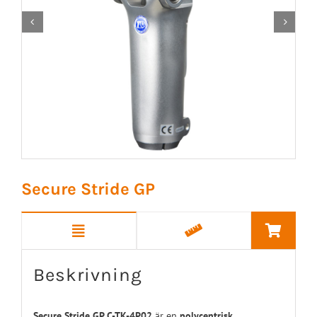


Secure Stride GP
Beskrivning
Secure Stride GP C-TK-4P02
är en
polycentrisk