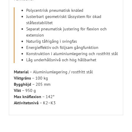
Polycentrisk pneumatisk knäled
Justerbart geometriskt låssystem för ökad
ståfasstabilitet
Separat pneumatisk justering för flexion och
extension
Naturlig tåfrigång i svingfas
Energieffektiv och följsam gångfunktion
Konstruktion i aluminiumlegering och rostfritt stål
Låg underhållsnivå och hög hållbarhet
Material
– Aluminiumlegering / rostfritt stål
Viktgräns
– 100 kg
Bygghöjd
– 205 mm
Vikt
– 950 g
Max knäflexion
– 142°
Aktivitetsnivå
– K2–K3