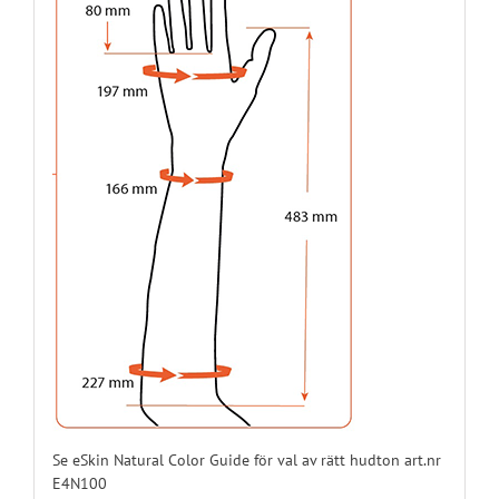
E44N07L12
12
Vänster
E44N07L13
13
Vänster
E44N07L14
14
Vänster
E44N07L15
15
Vänster
E44N07L16
16
Vänster
E44N07L17
17
Vänster
E44N07L18
18
Vänster
Se eSkin Natural Color Guide för val av rätt hudton art.nr
E4N100