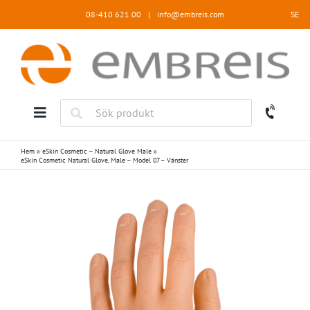
Fortsätt
08-410 621 00
|
info@embreis.com
SE
till
innehållet
Hem
»
eSkin Cosmetic – Natural Glove Male
»
eSkin Cosmetic Natural Glove, Male – Model 07 – Vänster